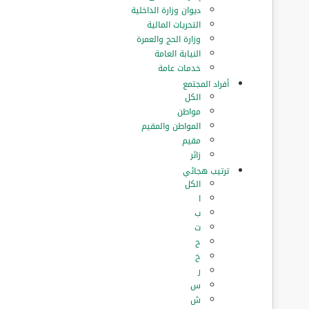
ديوان وزارة الداخلية
التحريات المالية
وزارة الحج والعمرة
النيابة العامة
خدمات عامة
أفراد المجتمع
الكل
مواطن
المواطن والمقيم
مقيم
زائر
ترتيب هجائي
الكل
ا
ب
ت
ح
خ
ر
س
ش