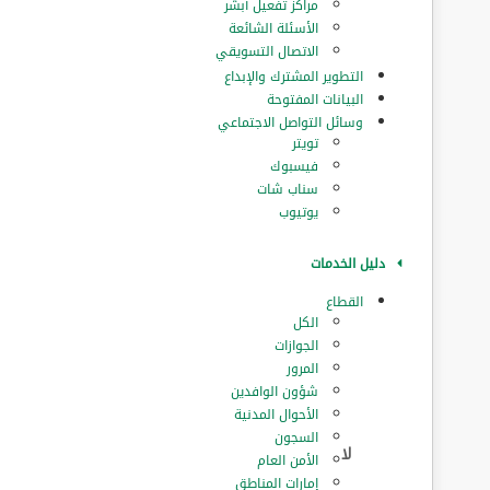
مراكز تفعيل أبشر
الأسئلة الشائعة
الاتصال التسويقي
التطوير المشترك والإبداع
البيانات المفتوحة
وسائل التواصل الاجتماعي
تويتر
فيسبوك
سناب شات
يوتيوب
دليل الخدمات
القطاع
الكل
الجوازات
المرور
‏شؤون الوافدين
الأحوال المدنية
السجون
الأمن العام
إمارات المناطق