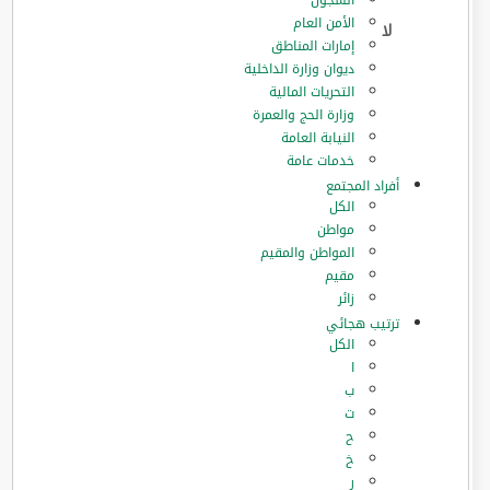
السجون
الأمن العام
إمارات المناطق
ديوان وزارة الداخلية
التحريات المالية
وزارة الحج والعمرة
النيابة العامة
خدمات عامة
أفراد المجتمع
الكل
مواطن
المواطن والمقيم
مقيم
زائر
ترتيب هجائي
الكل
ا
ب
ت
ح
خ
ر