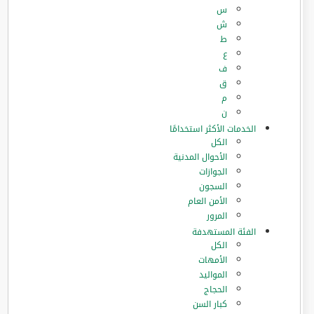
س
ش
ط
ع
ف
ق
م
ن
الخدمات الأكثر استخدامًا
الكل
الأحوال المدنية
الجوازات
السجون
الأمن العام
المرور
الفئة المستهدفة
الكل
الأمهات
المواليد
الحجاج
كبار السن