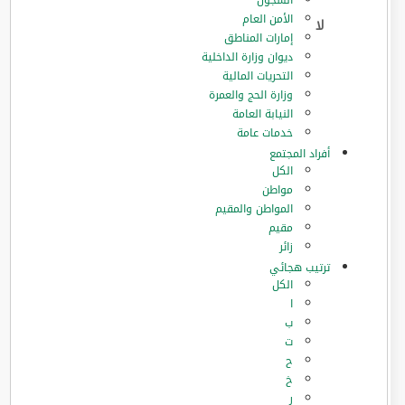
السجون
الأمن العام
إمارات المناطق
ديوان وزارة الداخلية
التحريات المالية
وزارة الحج والعمرة
النيابة العامة
خدمات عامة
أفراد المجتمع
الكل
مواطن
المواطن والمقيم
مقيم
زائر
ترتيب هجائي
الكل
ا
ب
ت
ح
خ
ر