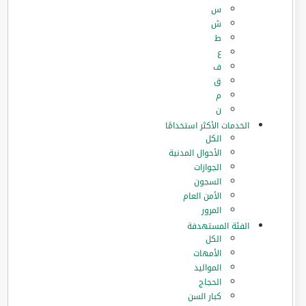
س
ش
ط
ع
ف
ق
م
ن
الخدمات الأكثر استخدامًا
الكل
الأحوال المدنية
الجوازات
السجون
الأمن العام
المرور
الفئة المستهدفة
الكل
الأمهات
المواليد
الحجاج
كبار السن