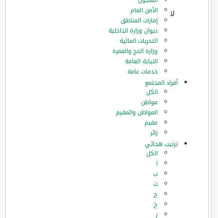
السجون
الأمن العام
إمارات المناطق
ديوان وزارة الداخلية
التحريات المالية
وزارة الحج والعمرة
النيابة العامة
خدمات عامة
أفراد المجتمع
الكل
مواطن
المواطن والمقيم
مقيم
زائر
ترتيب هجائي
الكل
ا
ب
ت
ح
خ
ر