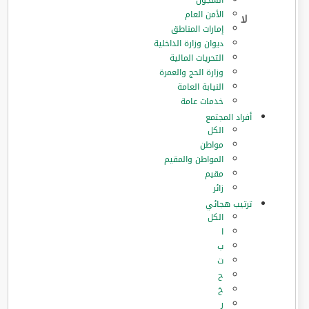
السجون
الأمن العام
إمارات المناطق
ديوان وزارة الداخلية
التحريات المالية
وزارة الحج والعمرة
النيابة العامة
خدمات عامة
أفراد المجتمع
الكل
مواطن
المواطن والمقيم
مقيم
زائر
ترتيب هجائي
الكل
ا
ب
ت
ح
خ
ر