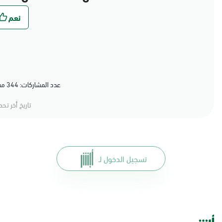
عدد المشاركات: 344 مشاركة (79%) أعجبهم المحتوى
تاريخ أخر تح
تسجيل الدخول لـ