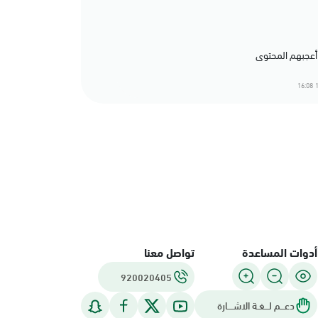
1
أدوات المساعدة
تواصل معنا
920020405
دعـــم لـــغـة الاشــــارة