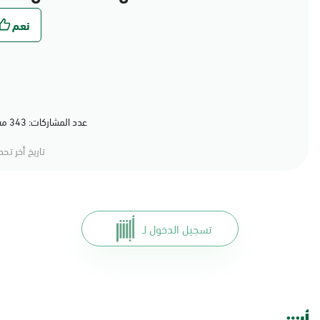
عدد المشاركات: 343 مشاركة (79%) أعجبهم المحتوى
تاريخ أخر تح
تسجيل الدخول لـ