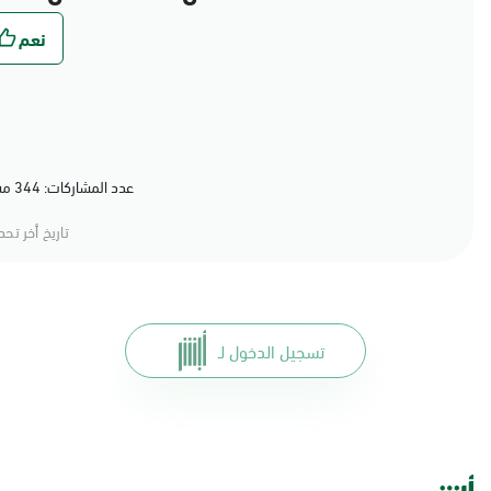
عدد المشاركات: 344 مشاركة (79%) أعجبهم المحتوى
تاريخ أخر تح
تسجيل الدخول لـ