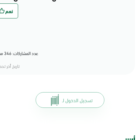
عدد المشاركات: 346 مشاركة (79%) أعجبهم المحتوى
تاريخ أخر تح
تسجيل الدخول لـ