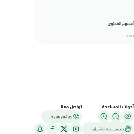
1
أدوات المساعدة
تواصل معنا
920020405
دعـــم لـــغـة الاشــــارة