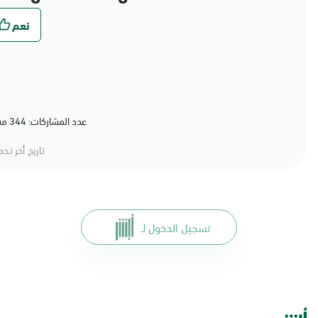
عدد المشاركات: 344 مشاركة (79%) أعجبهم المحتوى
تاريخ أخر تح
تسجيل الدخول لـ