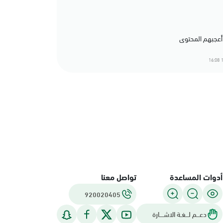
1
أدوات المساعدة
تواصل معنا
920020405
دعـــم لـــغـة الاشــــارة