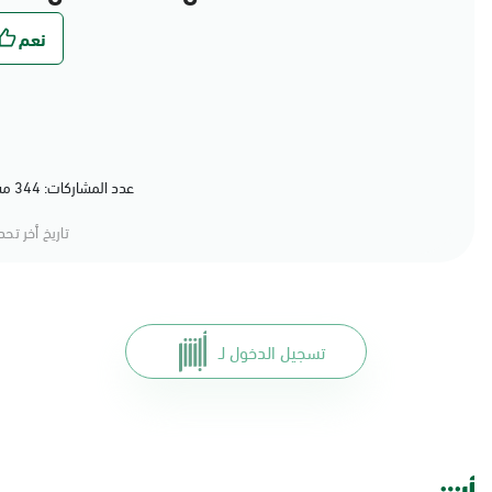
عدد المشاركات: 344 مشاركة (79%) أعجبهم المحتوى
تاريخ أخر تح
تسجيل الدخول لـ