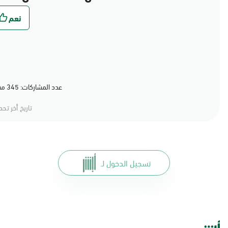
عدد المشاركات: 345 مشاركة (79%) أعجبهم المحتوى
تاريخ أخر تح
تسجيل الدخول لـ