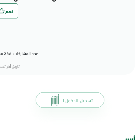
عدد المشاركات: 346 مشاركة (79%) أعجبهم المحتوى
تاريخ أخر تح
تسجيل الدخول لـ