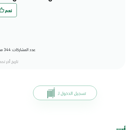
عدد المشاركات: 344 مشاركة (79%) أعجبهم المحتوى
تاريخ أخر تح
تسجيل الدخول لـ