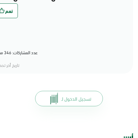
عدد المشاركات: 346 مشاركة (79%) أعجبهم المحتوى
تاريخ أخر تح
تسجيل الدخول لـ