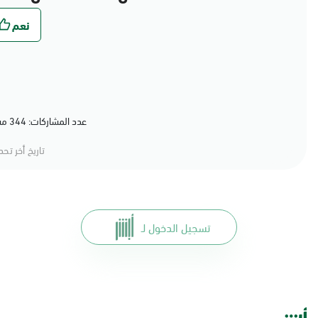
عدد المشاركات: 344 مشاركة (79%) أعجبهم المحتوى
تاريخ أخر تح
تسجيل الدخول لـ