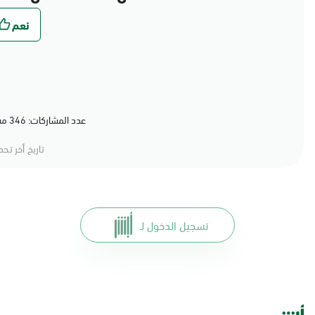
عدد المشاركات: 346 مشاركة (79%) أعجبهم المحتوى
تاريخ أخر تح
تسجيل الدخول لـ