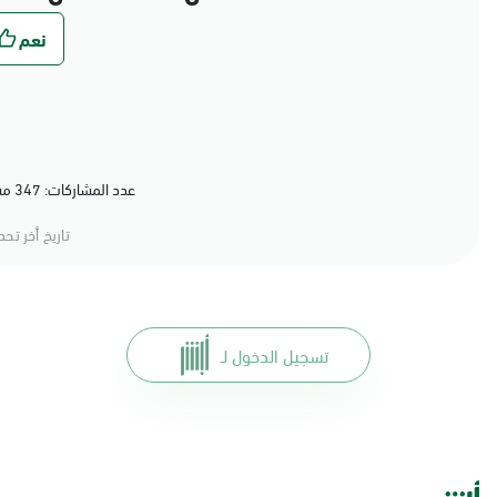
عدد المشاركات: 347 مشاركة (79%) أعجبهم المحتوى
تاريخ أخر تح
تسجيل الدخول لـ