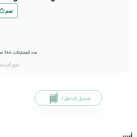
عدد المشاركات: 344 مشاركة (79%) أعجبهم المحتوى
تاريخ أخر تح
تسجيل الدخول لـ