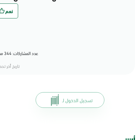
عدد المشاركات: 344 مشاركة (79%) أعجبهم المحتوى
تاريخ أخر تح
تسجيل الدخول لـ