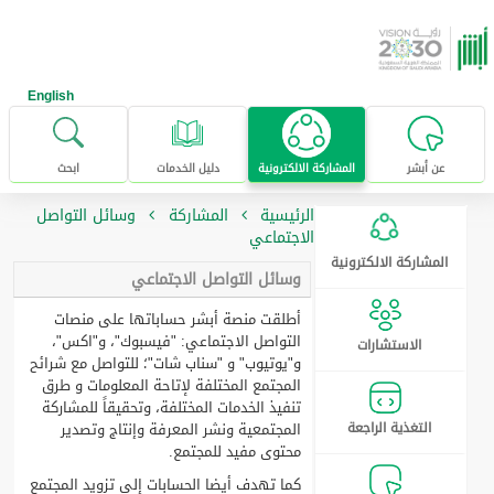
خطى للإنتقال إلى المحتوى الرئيسي
English
عن أبشر
المشاركة الالكترونية
دليل الخدمات
ابحث
الرئيسية
المشاركة
وسائل التواصل
الاجتماعي
المشاركة الالكترونية
وسائل التواصل الاجتماعي
أطلقت منصة أبشر حساباتها على منصات
التواصل الاجتماعي: "فيسبوك"، و"اكس"،
الاستشارات
و"يوتيوب" و "سناب شات"؛ للتواصل مع شرائح
المجتمع المختلفة لإتاحة المعلومات و طرق
تنفيذ الخدمات المختلفة، وتحقيقاً للمشاركة
التغذية الراجعة
المجتمعية ونشر المعرفة وإنتاج وتصدير
محتوى مفيد للمجتمع.
كما تهدف أيضا الحسابات إلى تزويد المجتمع