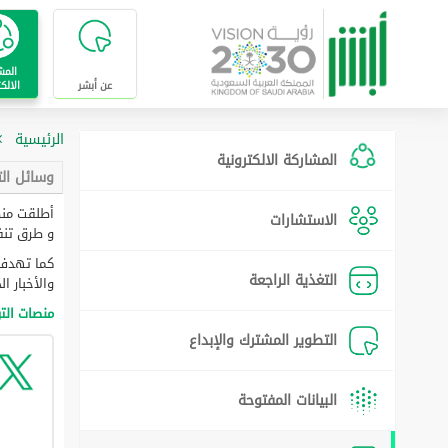
تخطى للإنتقال إلى المحتوى الرئيسي
المش
عن أبشر
الالك
الرئيسية
المشاركة الالكترونية
وسائل ال
أطلقت منص
الاستشارات
و طرق تنف
كما تهدف 
التغذية الراجعة
والأخبار ا
منصات الت
التطوير المشترك والإبداع
البيانات المفتوحة