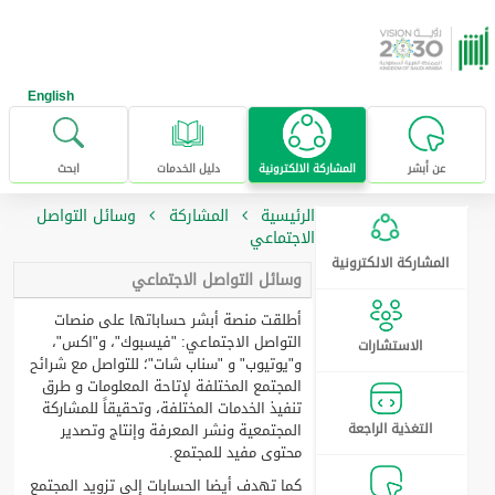
خطى للإنتقال إلى المحتوى الرئيسي
English
عن أبشر
المشاركة الالكترونية
دليل الخدمات
ابحث
الرئيسية
المشاركة
وسائل التواصل
الاجتماعي
المشاركة الالكترونية
وسائل التواصل الاجتماعي
أطلقت منصة أبشر حساباتها على منصات
التواصل الاجتماعي: "فيسبوك"، و"اكس"،
الاستشارات
و"يوتيوب" و "سناب شات"؛ للتواصل مع شرائح
المجتمع المختلفة لإتاحة المعلومات و طرق
تنفيذ الخدمات المختلفة، وتحقيقاً للمشاركة
التغذية الراجعة
المجتمعية ونشر المعرفة وإنتاج وتصدير
محتوى مفيد للمجتمع.
كما تهدف أيضا الحسابات إلى تزويد المجتمع