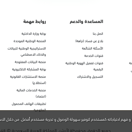
المساعدة والدعم
روابط مهمة
اتصل بنا
بوابة وزارة الداخلية
بلاغ عن فساد (نزاهة)
المنصة الوطنية الموحدة
الأسئلة الشائعة
الاستراتيجية الوطنية للبيانات
والذكاء الاصطناعي
قنوات الخدمة
منصة البيانات المفتوحة
ة
قنوات تفعيل الهوية الوطنية
الرقمية
بوابة المشاركة الالكترونية
التسجيل والاشتراك
منصة الاستشارات القانونية
(استطلاع)
منصة الخدمات المالية
(اعتماد)
تطبيقات الهاتف المحمول
الحكومية
و فهم احتياجاته كمستخدم لتوفير سهولة الوصول و تجربة مستخدم أفضل. من خلال الاس
جميع الحقوق محفوظة لأبشر، المملكة العربية السعودية ©
448