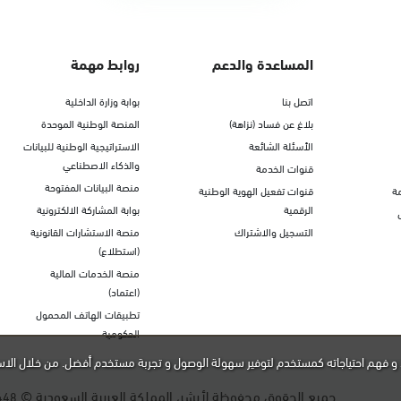
المساعدة والدعم
روابط مهمة
اتصل بنا
بوابة وزارة الداخلية
بلاغ عن فساد (نزاهة)
المنصة الوطنية الموحدة
الأسئلة الشائعة
الاستراتيجية الوطنية للبيانات
والذكاء الاصطناعي
قنوات الخدمة
منصة البيانات المفتوحة
ة
قنوات تفعيل الهوية الوطنية
الرقمية
بوابة المشاركة الالكترونية
التسجيل والاشتراك
منصة الاستشارات القانونية
(استطلاع)
منصة الخدمات المالية
(اعتماد)
تطبيقات الهاتف المحمول
الحكومية
و فهم احتياجاته كمستخدم لتوفير سهولة الوصول و تجربة مستخدم أفضل. من خلال الاس
جميع الحقوق محفوظة لأبشر، المملكة العربية السعودية ©
448