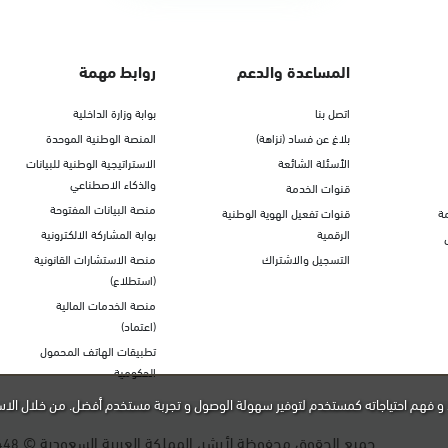
المساعدة والدعم
روابط مهمة
اتصل بنا
بوابة وزارة الداخلية
بلاغ عن فساد (نزاهة)
المنصة الوطنية الموحدة
الأسئلة الشائعة
الاستراتيجية الوطنية للبيانات
والذكاء الاصطناعي
قنوات الخدمة
منصة البيانات المفتوحة
ة
قنوات تفعيل الهوية الوطنية
الرقمية
بوابة المشاركة الالكترونية
التسجيل والاشتراك
منصة الاستشارات القانونية
(استطلاع)
منصة الخدمات المالية
(اعتماد)
تطبيقات الهاتف المحمول
الحكومية
و فهم احتياجاته كمستخدم لتوفير سهولة الوصول و تجربة مستخدم أفضل. من خلال الاس
جميع الحقوق محفوظة لأبشر، المملكة العربية السعودية ©
448