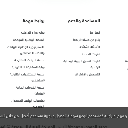
المساعدة والدعم
روابط مهمة
اتصل بنا
بوابة وزارة الداخلية
بلاغ عن فساد (نزاهة)
المنصة الوطنية الموحدة
الأسئلة الشائعة
الاستراتيجية الوطنية للبيانات
والذكاء الاصطناعي
قنوات الخدمة
منصة البيانات المفتوحة
ة
قنوات تفعيل الهوية الوطنية
الرقمية
بوابة المشاركة الالكترونية
التسجيل والاشتراك
منصة الاستشارات القانونية
(استطلاع)
منصة الخدمات المالية
(اعتماد)
تطبيقات الهاتف المحمول
الحكومية
و فهم احتياجاته كمستخدم لتوفير سهولة الوصول و تجربة مستخدم أفضل. من خلال الاس
جميع الحقوق محفوظة لأبشر، المملكة العربية السعودية ©
448