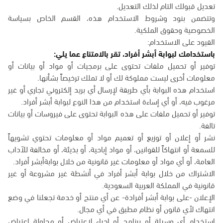
تعديل قبولك التام لذلك التعديل.
وتتضمن بنود وشروط الاستخدام هذه، القسم الخاص بسياسة
الخصوصية وحقوق الملكية.
القيود على الاستخدام:
باستخدامك لبوابة أبشر أفراد، تقر بالامتناع عما يلي:
توفير أو تحميل ملفات تحتوى على برمجيات أو مواد أو بيانات أو
معلومات أخرى ليست مملوكة لك أو لا تملك ترخيصاً بشأنها.
استخدام هذه البوابة بأي طريقة لإرسال أي بريد إلكتروني تجاري أو غير
مرغوب فيه، أو أي إساءة استخدام من هذا النوع لبوابة أبشر أفراد.
توفير أو تحميل ملفات على هذه البوابة تحتوى على فيروسات أو بيانات
تالفة.
نشر أو إعلان أو توزيع أو تعميم مواد أو معلومات تحتوي تشويهاً
للسمعة أو انتهاكاً للقوانين، أو مواد إباحية، أو بذيئة، أو مخالفة للآداب
العامة، أو أي مواد أو معلومات غير قانونية من خلال بوابةأبشر أفراد.
الاشتراك من خلال بوابة أبشر أفراد في أنشطة غير مشروعة أو غير
قانونية في المملكة العربية السعودية.
الإعلان -على بوابة أبشر أفرادة- عن أي منتج أو خدمة تجعلنا في وضع
انتهاك لأي قانون أو نظام مطبق في أي مجال.
استخدام أي وسيلة أو برنامج أو إجراء لاعتراض أو محاولة اعتراض