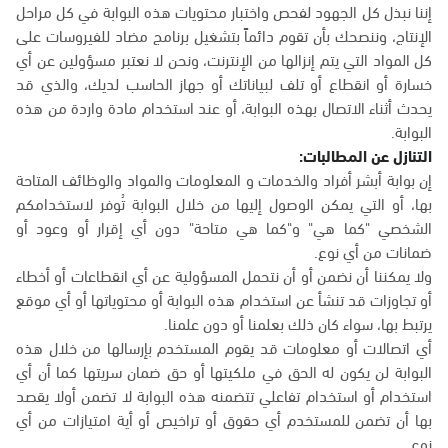
إننا نبذل كل الجهود لفحص واختبار محتويات هذه البوابة في كل مراحل
الإنتاج، وننصحك بأن تقوم دائماً بتشغيل برنامج مضاد للفيروسات على
كل المواد التي يتم إنزالها من الإنترنت، ونحن لا نعتبر مسؤولين عن أي
خسارة أو انقطاع أو تلف لبياناتك أو جهاز الحاسب لديك، والذي قد
يحدث أثناء الاتصال بهذه البوابة، أو عند استخدام مادة واردة من هذه
البوابة.
التنازل عن المطالبات:
إن بوابة أبشر أفراد والخدمات و المعلومات والمواد والوظائف المتاحة
بها، أو التي يمكن الوصول إليها من خلال البوابة تُوفر لاستخدامكم
الشخصي "كما هي" و"كما هي متاحة" دون أي إقرار أو وعود أو
ضمانات من أي نوع.
ولا يمكننا أن نضمن أو أن نتحمل المسؤولية عن أي انقطاعات أو أخطاء
أو تجاوزات قد تنشأ عن استخدام هذه البوابة أو محتوياتها أو أي موقع
يرتبط بها، سواء كان ذلك بعلمنا أو دون علمنا.
أي اتصالات أو معلومات قد يقوم المستخدم بإرسالها من خلال هذه
البوابة لن يكون له الحق في ملكيتها أو حق ضمان سريتها كما أن أي
استخدام أو استخدام تفاعلي تتضمنه هذه البوابة لا تضمن أولا يقصد
بها أن تضمن للمستخدم أي حقوق أو تراخيص أو أية امتيازات من أي
نوع.