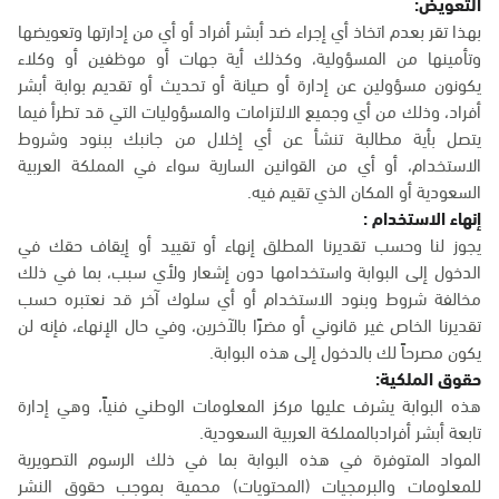
التعويض:
بهذا تقر بعدم اتخاذ أي إجراء ضد أبشر أفراد أو أي من إدارتها وتعويضها
وتأمينها من المسؤولية، وكذلك أية جهات أو موظفين أو وكلاء
يكونون مسؤولين عن إدارة أو صيانة أو تحديث أو تقديم بوابة أبشر
أفراد، وذلك من أي وجميع الالتزامات والمسؤوليات التي قد تطرأ فيما
يتصل بأية مطالبة تنشأ عن أي إخلال من جانبك ببنود وشروط
الاستخدام، أو أي من القوانين السارية سواء في المملكة العربية
السعودية أو المكان الذي تقيم فيه.
إنهاء الاستخدام :
يجوز لنا وحسب تقديرنا المطلق إنهاء أو تقييد أو إيقاف حقك في
الدخول إلى البوابة واستخدامها دون إشعار ولأي سبب، بما في ذلك
مخالفة شروط وبنود الاستخدام أو أي سلوك آخر قد نعتبره حسب
تقديرنا الخاص غير قانوني أو مضرًا بالآخرين، وفي حال الإنهاء، فإنه لن
يكون مصرحاً لك بالدخول إلى هذه البوابة.
حقوق الملكية:
هذه البوابة يشرف عليها مركز المعلومات الوطني فنياً، وهي إدارة
تابعة أبشر أفرادبالمملكة العربية السعودية.
المواد المتوفرة في هذه البوابة بما في ذلك الرسوم التصويرية
للمعلومات والبرمجيات (المحتويات) محمية بموجب حقوق النشر