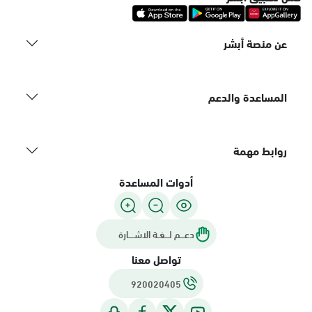
عن منصة أبشر
المساعدة والدعم
روابط مهمة
أدوات المساعدة
دعـــم لـــغـة الاشــــارة
تواصل معنا
920020405