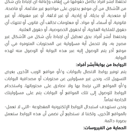
تحتفظ أبشر أفراد بكامل حقوقها في إيقاف وإعاقة أي ارتباط بأي شكل
من الأشكال من أي موقع يحتوي على مواضيع غير ملائمة، أو فاضحة،
أو متعدية، أو بذيئة، أو إباحية، أو غير لائقة، أو غير مقبولة، أو غير
قانونية، أو أسماء، أو مواد، أو معلومات تخالف أي قانون، أو تنتهك أي
حقوق للملكية الفكرية، أو لحقوق الخصوصية، أو حقوق العلنية.
وتحتفظ أبشر أفراد بحق تعطيل أي ارتباط بأي شكل من الأشكال غير
مصرح به، ولا تتحمل أية مسؤولية عن المحتويات المتوفرة في أي
موقع آخر يتم الوصول إليه عبر هذه البوابة أو الوصول منه لهذه
البوابة.
الروابط من بوابةأبشر أفراد:
يتم توفير روابط الاتصال بالبوابات و/أو مواقع الويب الأخرى بغرض
التسهيل لك، ونحن غير مسؤولين عن محتويات أو مصداقية البوابات
و/أو المواقع التي نرتبط بها ولا نصادق على محتوياتها، واستخدام
الروابط للوصول إلى تلك المواقع أو البوابات يتم على مسؤوليتك
الخاصة تماماً.
ونحن نستهدف استبدال الروابط الإلكترونية المقطوعة -التي لا تعمل-
بالمواقع الأخرى، ولكننا لا نستطيع أن نضمن أن هذه الروابط ستعمل
بصورة دائمة.
الحماية من الفيروسات: