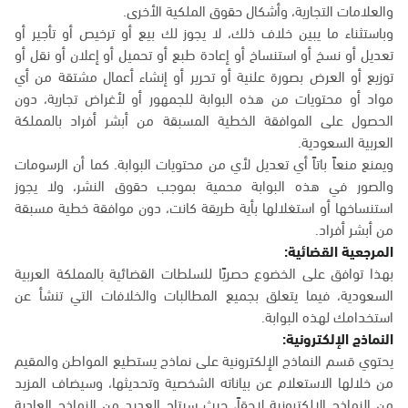
والعلامات التجارية، وأشكال حقوق الملكية الأخرى.
وباستثناء ما يبين خلاف ذلك، لا يجوز لك بيع أو ترخيص أو تأجير أو
تعديل أو نسخ أو استنساخ أو إعادة طبع أو تحميل أو إعلان أو نقل أو
توزيع أو العرض بصورة علنية أو تحرير أو إنشاء أعمال مشتقة من أي
مواد أو محتويات من هذه البوابة للجمهور أو لأغراض تجارية، دون
الحصول على الموافقة الخطية المسبقة من أبشر أفراد بالمملكة
العربية السعودية.
ويمنع منعاً باتاً أي تعديل لأي من محتويات البوابة. كما أن الرسومات
والصور في هذه البوابة محمية بموجب حقوق النشر، ولا يجوز
استنساخها أو استغلالها بأية طريقة كانت، دون موافقة خطية مسبقة
من أبشر أفراد.
المرجعية القضائية:
بهذا توافق على الخضوع حصريًا للسلطات القضائية بالمملكة العربية
السعودية، فيما يتعلق بجميع المطالبات والخلافات التي تنشأ عن
استخدامك لهذه البوابة.
النماذج الإلكترونية:
يحتوي قسم النماذج الإلكترونية على نماذج يستطيع المواطن والمقيم
من خلالها الاستعلام عن بياناته الشخصية وتحديثها، وسيضاف المزيد
من النماذج الإلكترونية لاحقاً، حيث سيتاح العديد من النماذج العادية