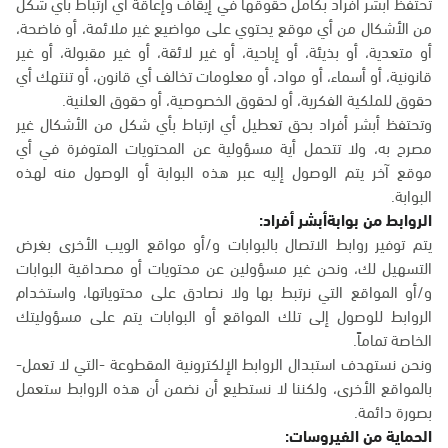
تحتفظ أبشر أفراد بكامل حقوقها في إيقاف وإعاقة أي ارتباط بأي شكل
من الأشكال من أي موقع يحتوي على مواضيع غير ملائمة، أو فاضحة،
أو متعدية، أو بذيئة، أو إباحية، أو غير لائقة، أو غير مقبولة، أو غير
قانونية، أو أسماء، أو مواد، أو معلومات تخالف أي قانون، أو تنتهك أي
حقوق للملكية الفكرية، أو لحقوق الخصوصية، أو حقوق العلنية.
وتحتفظ أبشر أفراد بحق تعطيل أي ارتباط بأي شكل من الأشكال غير
مصرح به، ولا تتحمل أية مسؤولية عن المحتويات المتوفرة في أي
موقع آخر يتم الوصول إليه عبر هذه البوابة أو الوصول منه لهذه
البوابة.
الروابط من بوابةأبشر أفراد:
يتم توفير روابط الاتصال بالبوابات و/أو مواقع الويب الأخرى بغرض
التسهيل لك، ونحن غير مسؤولين عن محتويات أو مصداقية البوابات
و/أو المواقع التي نرتبط بها ولا نصادق على محتوياتها، واستخدام
الروابط للوصول إلى تلك المواقع أو البوابات يتم على مسؤوليتك
الخاصة تماماً.
ونحن نستهدف استبدال الروابط الإلكترونية المقطوعة -التي لا تعمل-
بالمواقع الأخرى، ولكننا لا نستطيع أن نضمن أن هذه الروابط ستعمل
بصورة دائمة.
الحماية من الفيروسات: