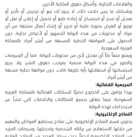
والعلامات التجارية، وأشكال حقوق الملكية الأخرى.
وباستثناء ما يبين خلاف ذلك، لا يجوز لك بيع أو ترخيص أو تأجير أو
تعديل أو نسخ أو استنساخ أو إعادة طبع أو تحميل أو إعلان أو نقل أو
توزيع أو العرض بصورة علنية أو تحرير أو إنشاء أعمال مشتقة من أي
مواد أو محتويات من هذه البوابة للجمهور أو لأغراض تجارية، دون
الحصول على الموافقة الخطية المسبقة من أبشر أفراد بالمملكة
العربية السعودية.
ويمنع منعاً باتاً أي تعديل لأي من محتويات البوابة. كما أن الرسومات
والصور في هذه البوابة محمية بموجب حقوق النشر، ولا يجوز
استنساخها أو استغلالها بأية طريقة كانت، دون موافقة خطية مسبقة
من أبشر أفراد.
المرجعية القضائية:
بهذا توافق على الخضوع حصريًا للسلطات القضائية بالمملكة العربية
السعودية، فيما يتعلق بجميع المطالبات والخلافات التي تنشأ عن
استخدامك لهذه البوابة.
النماذج الإلكترونية:
يحتوي قسم النماذج الإلكترونية على نماذج يستطيع المواطن والمقيم
من خلالها الاستعلام عن بياناته الشخصية وتحديثها، وسيضاف المزيد
من النماذج الإلكترونية لاحقاً، حيث سيتاح العديد من النماذج العادية