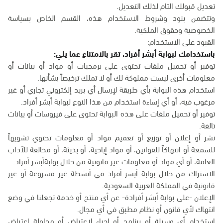
تعديل قبولك التام لذلك التعديل.
وتتضمن بنود وشروط الاستخدام هذه، القسم الخاص بسياسة
الخصوصية وحقوق الملكية.
القيود على الاستخدام:
باستخدامك لبوابة أبشر أفراد، تقر بالامتناع عما يلي:
توفير أو تحميل ملفات تحتوى على برمجيات أو مواد أو بيانات أو
معلومات أخرى ليست مملوكة لك أو لا تملك ترخيصاً بشأنها.
استخدام هذه البوابة بأي طريقة لإرسال أي بريد إلكتروني تجاري أو غير
مرغوب فيه، أو أي إساءة استخدام من هذا النوع لبوابة أبشر أفراد.
توفير أو تحميل ملفات على هذه البوابة تحتوى على فيروسات أو بيانات
تالفة.
نشر أو إعلان أو توزيع أو تعميم مواد أو معلومات تحتوي تشويهاً
للسمعة أو انتهاكاً للقوانين، أو مواد إباحية، أو بذيئة، أو مخالفة للآداب
العامة، أو أي مواد أو معلومات غير قانونية من خلال بوابةأبشر أفراد.
الاشتراك من خلال بوابة أبشر أفراد في أنشطة غير مشروعة أو غير
قانونية في المملكة العربية السعودية.
الإعلان -على بوابة أبشر أفرادة- عن أي منتج أو خدمة تجعلنا في وضع
انتهاك لأي قانون أو نظام مطبق في أي مجال.
استخدام أي وسيلة أو برنامج أو إجراء لاعتراض أو محاولة اعتراض