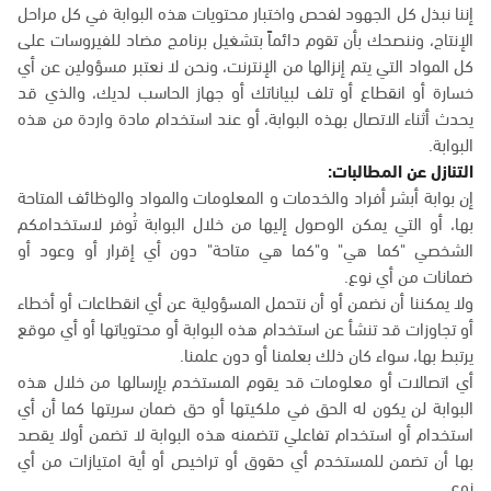
إننا نبذل كل الجهود لفحص واختبار محتويات هذه البوابة في كل مراحل
الإنتاج، وننصحك بأن تقوم دائماً بتشغيل برنامج مضاد للفيروسات على
كل المواد التي يتم إنزالها من الإنترنت، ونحن لا نعتبر مسؤولين عن أي
خسارة أو انقطاع أو تلف لبياناتك أو جهاز الحاسب لديك، والذي قد
يحدث أثناء الاتصال بهذه البوابة، أو عند استخدام مادة واردة من هذه
البوابة.
التنازل عن المطالبات:
إن بوابة أبشر أفراد والخدمات و المعلومات والمواد والوظائف المتاحة
بها، أو التي يمكن الوصول إليها من خلال البوابة تُوفر لاستخدامكم
الشخصي "كما هي" و"كما هي متاحة" دون أي إقرار أو وعود أو
ضمانات من أي نوع.
ولا يمكننا أن نضمن أو أن نتحمل المسؤولية عن أي انقطاعات أو أخطاء
أو تجاوزات قد تنشأ عن استخدام هذه البوابة أو محتوياتها أو أي موقع
يرتبط بها، سواء كان ذلك بعلمنا أو دون علمنا.
أي اتصالات أو معلومات قد يقوم المستخدم بإرسالها من خلال هذه
البوابة لن يكون له الحق في ملكيتها أو حق ضمان سريتها كما أن أي
استخدام أو استخدام تفاعلي تتضمنه هذه البوابة لا تضمن أولا يقصد
بها أن تضمن للمستخدم أي حقوق أو تراخيص أو أية امتيازات من أي
نوع.