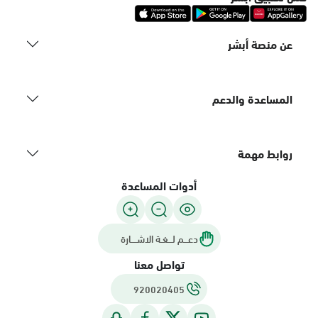
عن منصة أبشر
المساعدة والدعم
روابط مهمة
أدوات المساعدة
دعـــم لـــغـة الاشــــارة
تواصل معنا
920020405