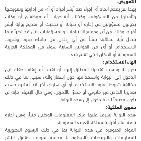
التعويض:
بهذا تقر بعدم اتخاذ أي إجراء ضد أبشر أفراد أو أي من إدارتها وتعويضها
وتأمينها من المسؤولية، وكذلك أية جهات أو موظفين أو وكلاء
يكونون مسؤولين عن إدارة أو صيانة أو تحديث أو تقديم بوابة أبشر
أفراد، وذلك من أي وجميع الالتزامات والمسؤوليات التي قد تطرأ فيما
يتصل بأية مطالبة تنشأ عن أي إخلال من جانبك ببنود وشروط
الاستخدام، أو أي من القوانين السارية سواء في المملكة العربية
السعودية أو المكان الذي تقيم فيه.
إنهاء الاستخدام :
يجوز لنا وحسب تقديرنا المطلق إنهاء أو تقييد أو إيقاف حقك في
الدخول إلى البوابة واستخدامها دون إشعار ولأي سبب، بما في ذلك
مخالفة شروط وبنود الاستخدام أو أي سلوك آخر قد نعتبره حسب
تقديرنا الخاص غير قانوني أو مضرًا بالآخرين، وفي حال الإنهاء، فإنه لن
يكون مصرحاً لك بالدخول إلى هذه البوابة.
حقوق الملكية:
هذه البوابة يشرف عليها مركز المعلومات الوطني فنياً، وهي إدارة
تابعة أبشر أفرادبالمملكة العربية السعودية.
المواد المتوفرة في هذه البوابة بما في ذلك الرسوم التصويرية
للمعلومات والبرمجيات (المحتويات) محمية بموجب حقوق النشر