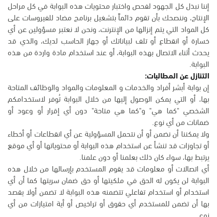
إننا نبذل كل الجهود لفحص واختبار محتويات هذه البوابة في كل مراحل
الإنتاج، وننصحك بأن تقوم دائماً بتشغيل برنامج مضاد للفيروسات على
كل المواد التي يتم إنزالها من الإنترنت، ونحن لا نعتبر مسؤولين عن أي
خسارة أو انقطاع أو تلف لبياناتك أو جهاز الحاسب لديك، والذي قد
يحدث أثناء الاتصال بهذه البوابة، أو عند استخدام مادة واردة من هذه
البوابة.
التنازل عن المطالبات:
إن بوابة أبشر أفراد والخدمات و المعلومات والمواد والوظائف المتاحة
بها، أو التي يمكن الوصول إليها من خلال البوابة تُوفر لاستخدامكم
الشخصي "كما هي" و"كما هي متاحة" دون أي إقرار أو وعود أو
ضمانات من أي نوع.
ولا يمكننا أن نضمن أو أن نتحمل المسؤولية عن أي انقطاعات أو أخطاء
أو تجاوزات قد تنشأ عن استخدام هذه البوابة أو محتوياتها أو أي موقع
يرتبط بها، سواء كان ذلك بعلمنا أو دون علمنا.
أي اتصالات أو معلومات قد يقوم المستخدم بإرسالها من خلال هذه
البوابة لن يكون له الحق في ملكيتها أو حق ضمان سريتها كما أن أي
استخدام أو استخدام تفاعلي تتضمنه هذه البوابة لا تضمن أولا يقصد
بها أن تضمن للمستخدم أي حقوق أو تراخيص أو أية امتيازات من أي
نوع.