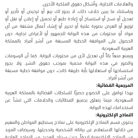
والعلامات التجارية، وأشكال حقوق الملكية الأخرى.
وباستثناء ما يبين خلاف ذلك، لا يجوز لك بيع أو ترخيص أو تأجير أو
تعديل أو نسخ أو استنساخ أو إعادة طبع أو تحميل أو إعلان أو نقل أو
توزيع أو العرض بصورة علنية أو تحرير أو إنشاء أعمال مشتقة من أي
مواد أو محتويات من هذه البوابة للجمهور أو لأغراض تجارية، دون
الحصول على الموافقة الخطية المسبقة من أبشر أفراد بالمملكة
العربية السعودية.
ويمنع منعاً باتاً أي تعديل لأي من محتويات البوابة. كما أن الرسومات
والصور في هذه البوابة محمية بموجب حقوق النشر، ولا يجوز
استنساخها أو استغلالها بأية طريقة كانت، دون موافقة خطية مسبقة
من أبشر أفراد.
المرجعية القضائية:
بهذا توافق على الخضوع حصريًا للسلطات القضائية بالمملكة العربية
السعودية، فيما يتعلق بجميع المطالبات والخلافات التي تنشأ عن
استخدامك لهذه البوابة.
النماذج الإلكترونية:
يحتوي قسم النماذج الإلكترونية على نماذج يستطيع المواطن والمقيم
من خلالها الاستعلام عن بياناته الشخصية وتحديثها، وسيضاف المزيد
من النماذج الإلكترونية لاحقاً، حيث سيتاح العديد من النماذج العادية