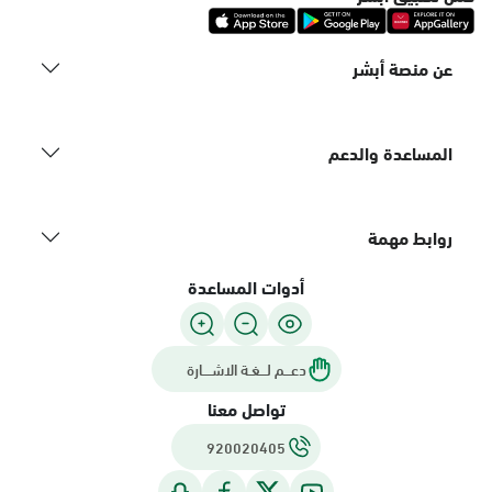
عن منصة أبشر
المساعدة والدعم
روابط مهمة
أدوات المساعدة
دعـــم لـــغـة الاشــــارة
تواصل معنا
920020405