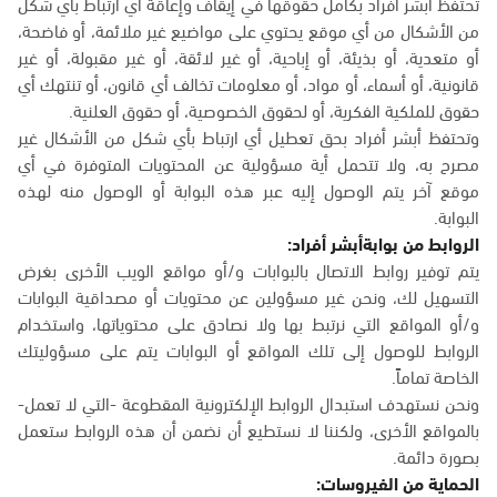
تحتفظ أبشر أفراد بكامل حقوقها في إيقاف وإعاقة أي ارتباط بأي شكل
من الأشكال من أي موقع يحتوي على مواضيع غير ملائمة، أو فاضحة،
أو متعدية، أو بذيئة، أو إباحية، أو غير لائقة، أو غير مقبولة، أو غير
قانونية، أو أسماء، أو مواد، أو معلومات تخالف أي قانون، أو تنتهك أي
حقوق للملكية الفكرية، أو لحقوق الخصوصية، أو حقوق العلنية.
وتحتفظ أبشر أفراد بحق تعطيل أي ارتباط بأي شكل من الأشكال غير
مصرح به، ولا تتحمل أية مسؤولية عن المحتويات المتوفرة في أي
موقع آخر يتم الوصول إليه عبر هذه البوابة أو الوصول منه لهذه
البوابة.
الروابط من بوابةأبشر أفراد:
يتم توفير روابط الاتصال بالبوابات و/أو مواقع الويب الأخرى بغرض
التسهيل لك، ونحن غير مسؤولين عن محتويات أو مصداقية البوابات
و/أو المواقع التي نرتبط بها ولا نصادق على محتوياتها، واستخدام
الروابط للوصول إلى تلك المواقع أو البوابات يتم على مسؤوليتك
الخاصة تماماً.
ونحن نستهدف استبدال الروابط الإلكترونية المقطوعة -التي لا تعمل-
بالمواقع الأخرى، ولكننا لا نستطيع أن نضمن أن هذه الروابط ستعمل
بصورة دائمة.
الحماية من الفيروسات: