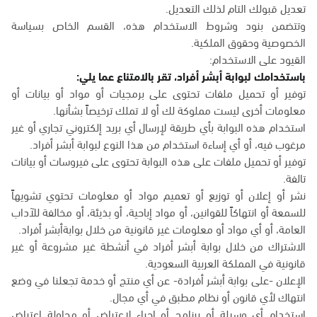
تعديل قبولك التام لذلك التعديل.
وتتضمن بنود وشروط الاستخدام هذه، القسم الخاص بسياسة
الخصوصية وحقوق الملكية.
القيود على الاستخدام:
باستخدامك لبوابة أبشر أفراد، تقر بالامتناع عما يلي:
توفير أو تحميل ملفات تحتوى على برمجيات أو مواد أو بيانات أو
معلومات أخرى ليست مملوكة لك أو لا تملك ترخيصاً بشأنها.
استخدام هذه البوابة بأي طريقة لإرسال أي بريد إلكتروني تجاري أو غير
مرغوب فيه، أو أي إساءة استخدام من هذا النوع لبوابة أبشر أفراد.
توفير أو تحميل ملفات على هذه البوابة تحتوى على فيروسات أو بيانات
تالفة.
نشر أو إعلان أو توزيع أو تعميم مواد أو معلومات تحتوي تشويهاً
للسمعة أو انتهاكاً للقوانين، أو مواد إباحية، أو بذيئة، أو مخالفة للآداب
العامة، أو أي مواد أو معلومات غير قانونية من خلال بوابةأبشر أفراد.
الاشتراك من خلال بوابة أبشر أفراد في أنشطة غير مشروعة أو غير
قانونية في المملكة العربية السعودية.
الإعلان -على بوابة أبشر أفرادة- عن أي منتج أو خدمة تجعلنا في وضع
انتهاك لأي قانون أو نظام مطبق في أي مجال.
استخدام أي وسيلة أو برنامج أو إجراء لاعتراض أو محاولة اعتراض