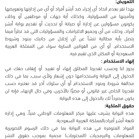
التعويض:
بهذا تقر بعدم اتخاذ أي إجراء ضد أبشر أفراد أو أي من إدارتها وتعويضها
وتأمينها من المسؤولية، وكذلك أية جهات أو موظفين أو وكلاء
يكونون مسؤولين عن إدارة أو صيانة أو تحديث أو تقديم بوابة أبشر
أفراد، وذلك من أي وجميع الالتزامات والمسؤوليات التي قد تطرأ فيما
يتصل بأية مطالبة تنشأ عن أي إخلال من جانبك ببنود وشروط
الاستخدام، أو أي من القوانين السارية سواء في المملكة العربية
السعودية أو المكان الذي تقيم فيه.
إنهاء الاستخدام :
يجوز لنا وحسب تقديرنا المطلق إنهاء أو تقييد أو إيقاف حقك في
الدخول إلى البوابة واستخدامها دون إشعار ولأي سبب، بما في ذلك
مخالفة شروط وبنود الاستخدام أو أي سلوك آخر قد نعتبره حسب
تقديرنا الخاص غير قانوني أو مضرًا بالآخرين، وفي حال الإنهاء، فإنه لن
يكون مصرحاً لك بالدخول إلى هذه البوابة.
حقوق الملكية:
هذه البوابة يشرف عليها مركز المعلومات الوطني فنياً، وهي إدارة
تابعة أبشر أفرادبالمملكة العربية السعودية.
المواد المتوفرة في هذه البوابة بما في ذلك الرسوم التصويرية
للمعلومات والبرمجيات (المحتويات) محمية بموجب حقوق النشر