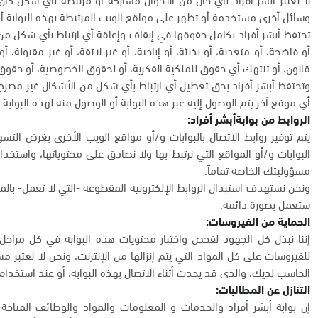
وسائل أخرى مستخدمة أو تظهر على مواقع الويب المرتبطة بهذه البوابة أو
تحتفظ أبشر أفراد بكامل حقوقها في إيقاف وإعاقة أي ارتباط بأي شكل م
أو فاضحة، أو متعدية، أو بذيئة، أو إباحية، أو غير لائقة، أو غير مقبولة، 
قانون، أو تنتهك أي حقوق للملكية الفكرية، أو لحقوق الخصوصية، أو حقوق 
وتحتفظ أبشر أفراد بحق تعطيل أي ارتباط بأي شكل من الأشكال غير مصرح 
أي موقع آخر يتم الوصول إليه عبر هذه البوابة أو الوصول منه لهذه البوابة.
الروابط من بوابةأبشر أفراد:
يتم توفير روابط الاتصال بالبوابات و/أو مواقع الويب الأخرى بغرض ال
البوابات و/أو المواقع التي نرتبط بها ولا نصادق على محتوياتها، واستخدا
مسؤوليتك الخاصة تماماً.
ونحن نستهدف استبدال الروابط الإلكترونية المقطوعة -التي لا تعمل- بالمو
ستعمل بصورة دائمة.
الحماية من الفيروسات:
إننا نبذل كل الجهود لفحص واختبار محتويات هذه البوابة في كل مراحل ا
للفيروسات على كل المواد التي يتم إنزالها من الإنترنت، ونحن لا نعتبر م
الحاسب لديك، والذي قد يحدث أثناء الاتصال بهذه البوابة، أو عند استخدام 
التنازل عن المطالبات:
إن بوابة أبشر أفراد والخدمات و المعلومات والمواد والوظائف المتاحة ب