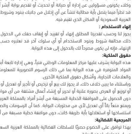
وكلاء يكونون مسؤولين عن إدارة أو صيانة أو تحديث أو تقديم بوابة أبشر 
قد تطرأ فيما يتصل بأية مطالبة تنشأ عن أي إخلال من جانبك ببنود وشروط ا
العربية السعودية أو المكان الذي تقيم فيه.
إنهاء الاستخدام :
يجوز لنا وحسب تقديرنا المطلق إنهاء أو تقييد أو إيقاف حقك في الدخول
ذلك مخالفة شروط وبنود الاستخدام أو أي سلوك آخر قد نعتبره حسب تقد
الإنهاء، فإنه لن يكون مصرحاً لك بالدخول إلى هذه البوابة.
حقوق الملكية:
هذه البوابة يشرف عليها مركز المعلومات الوطني فنياً، وهي إدارة تابعة أبش
المواد المتوفرة في هذه البوابة بما في ذلك الرسوم التصويرية للمعلو
والعلامات التجارية، وأشكال حقوق الملكية الأخرى.
وباستثناء ما يبين خلاف ذلك، لا يجوز لك بيع أو ترخيص أو تأجير أو تعديل أ
أو توزيع أو العرض بصورة علنية أو تحرير أو إنشاء أعمال مشتقة من أي مواد
دون الحصول على الموافقة الخطية المسبقة من أبشر أفراد بالمملكة العربي
ويمنع منعاً باتاً أي تعديل لأي من محتويات البوابة. كما أن الرسومات وا
استنساخها أو استغلالها بأية طريقة كانت، دون موافقة خطية مسبقة من أب
المرجعية القضائية:
بهذا توافق على الخضوع حصريًا للسلطات القضائية بالمملكة العربية السعو
عن استخدامك لهذه البوابة.