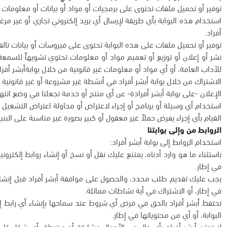
توفير أو تحميل ملفات تحتوى على برمجيات أو مواد أو بيانات أو معلومات 
استخدام هذه البوابة بأي طريقة لإرسال أي بريد إلكتروني تجاري أو غير مرغ
أفراد.
توفير أو تحميل ملفات على هذه البوابة تحتوى على فيروسات أو بيانات تالف
نشر أو إعلان أو توزيع أو تعميم مواد أو معلومات تحتوي تشويهاً للسمعة أو 
للآداب العامة، أو أي مواد أو معلومات غير قانونية من خلال بوابةأبشر أفرا
الاشتراك من خلال بوابة أبشر أفراد في أنشطة غير مشروعة أو غير قانونية 
الإعلان -على بوابة أبشر أفرادة- عن أي منتج أو خدمة تجعلنا في وضع ان
استخدام أي وسيلة أو برنامج أو إجراء لاعتراض أو محاولة اعتراض التشغيل ال
القيام بأي إجراء يفرض حملاً غير معقول أو كبير بصورة غير مناسبة على البنية 
الروابط من وإلى بوابتنا
استخدام الروابط إلى بوابة أبشر أفراد:
باستثناء ما هو وارد أدناه، يمتنع عليك نقل أو نسخ أو إنشاء روابط إلكترون
في إطار.
يجب عليك تقديم طلب محدد، والحصول على موافقة أبشر أفراد قبل إنشاء رو
في إطار، أو الاشتراك في أية نشاطات مماثلة.
تحتفظ أبشر أفراد بالحق في فرض أي شروط عند سماحها بإنشاء أي رابط إل
البوابة، أو أي من محتوياتها في إطار.
لا تعتبر أبشر أفراد بأي حال من الأحوال مشاركة أو مرتبطة بأي شكل كان 