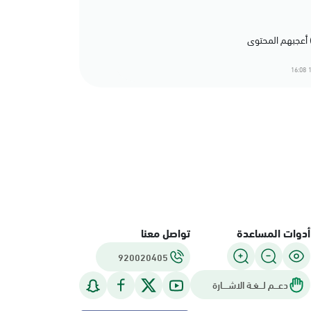
1
أدوات المساعدة
تواصل معنا
920020405
دعـــم لـــغـة الاشــــارة