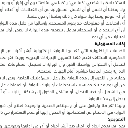
لاستخدامكم الشخصي "كما هي" و"كما هي متاحة" دون أي إقرار أو وعود أ
ولا يمكننا أن نضمن أو أن نتحمل المسؤولية عن أي انقطاعات أو أخطاء أو 
أو أي موقع يرتبط بها، سواء كان ذلك بعلمنا أو دون علمنا.
أي اتصالات أو معلومات قد يقوم المستخدم بإرسالها من خلال هذه البواب
أن أي استخدام أو استخدام تفاعلي تتضمنه هذه البوابة لا تضمن أولا ي
امتيازات من أي نوع.
إخلاء المسؤولية:
الخدمات الإلكترونية التي تقدمها البوابة الإلكترونية أبشر أفراد عبر
الحكومية المختلفة تقدم فقط لتسهيل الإجراءات اليدوية؛ وبهذا تقر بعل
للتدخل أو الاعتراض بواسطة الغير، وأن البوابة لا تستبدل المعلومات المت
الإدارية يمكن اتخاذها مباشرة أمام الجهات المختصة.
وعليه، فإن اللجوء إلى هذه البوابة يظل على مسؤوليتك الخاصة، ونحن لا 
من أي نوع قد تتكبده بسبب استخدامك أو زيارتك للبوابة، أو اعتمادك على أي
في التشغيل، أو تعثر الاتصال، أو مشاكل الدخول إلى شبكة الإنترنت، أو 
يدخل إلى هذه البوابة.
وبهذا تقر هنا وتوافق على أن وسيلتكم الحصرية والوحيدة لعلاج أي ض
البوابة هي الامتناع عن استخدامها أو الدخول إليها أو عدم الاستمرار في ذ
التعويض:
بهذا تقر بعدم اتخاذ أي إجراء ضد أبشر أفراد أو أي من إدارتها وتعويضها