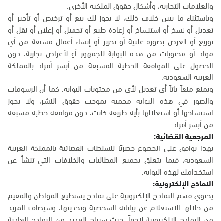
والعلامات التجارية، وأشكال حقوق الملكية الأخرى.
وباستثناء ما يبين خلاف ذلك، لا يجوز لك بيع أو ترخيص أو تأجير أو
تعديل أو نسخ أو استنساخ أو إعادة طبع أو تحميل أو إعلان أو نقل أو
توزيع أو العرض بصورة علنية أو تحرير أو إنشاء أعمال مشتقة من أي
مواد أو محتويات من هذه البوابة للجمهور أو لأغراض تجارية، دون
الحصول على الموافقة الخطية المسبقة من أبشر أفراد بالمملكة
العربية السعودية.
ويمنع منعاً باتاً أي تعديل لأي من محتويات البوابة. كما أن الرسومات
والصور في هذه البوابة محمية بموجب حقوق النشر، ولا يجوز
استنساخها أو استغلالها بأية طريقة كانت، دون موافقة خطية مسبقة
من أبشر أفراد.
المرجعية القضائية:
بهذا توافق على الخضوع حصريًا للسلطات القضائية بالمملكة العربية
السعودية، فيما يتعلق بجميع المطالبات والخلافات التي تنشأ عن
استخدامك لهذه البوابة.
النماذج الإلكترونية:
يحتوي قسم النماذج الإلكترونية على نماذج يستطيع المواطن والمقيم
من خلالها الاستعلام عن بياناته الشخصية وتحديثها، وسيضاف المزيد
من النماذج الإلكترونية لاحقاً، حيث سيتاح العديد من النماذج العادية