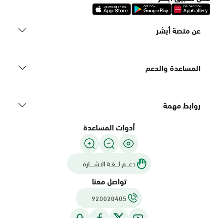
عن منصة أبشر
المساعدة والدعم
روابط مهمة
أدوات المساعدة
دعـــم لـــغـة الاشــــارة
تواصل معنا
920020405