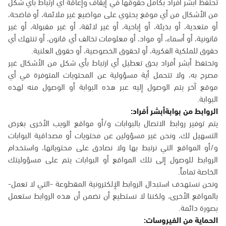
تحتفظ أبشر أفراد بكامل حقوقها في إيقاف وإعاقة أي ارتباط بأي شكل
من الأشكال من أي موقع يحتوي على مواضيع غير ملائمة، أو فاضحة،
أو متعدية، أو بذيئة، أو إباحية، أو غير لائقة، أو غير مقبولة، أو غير
قانونية، أو أسماء، أو مواد، أو معلومات تخالف أي قانون، أو تنتهك أي
حقوق للملكية الفكرية، أو لحقوق الخصوصية، أو حقوق العلنية.
وتحتفظ أبشر أفراد بحق تعطيل أي ارتباط بأي شكل من الأشكال غير
مصرح به، ولا تتحمل أية مسؤولية عن المحتويات المتوفرة في أي
موقع آخر يتم الوصول إليه عبر هذه البوابة أو الوصول منه لهذه
البوابة.
الروابط من بوابةأبشر أفراد:
يتم توفير روابط الاتصال بالبوابات و/أو مواقع الويب الأخرى بغرض
التسهيل لك، ونحن غير مسؤولين عن محتويات أو مصداقية البوابات
و/أو المواقع التي نرتبط بها ولا نصادق على محتوياتها، واستخدام
الروابط للوصول إلى تلك المواقع أو البوابات يتم على مسؤوليتك
الخاصة تماماً.
ونحن نستهدف استبدال الروابط الإلكترونية المقطوعة -التي لا تعمل-
بالمواقع الأخرى، ولكننا لا نستطيع أن نضمن أن هذه الروابط ستعمل
بصورة دائمة.
الحماية من الفيروسات: