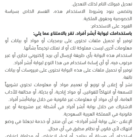
تعديل قبولك التام لذلك التعديل.
وتتضمن بنود وشروط الاستخدام هذه، القسم الخاص بسياسة
الخصوصية وحقوق الملكية.
القيود على الاستخدام:
باستخدامك لبوابة أبشر أفراد، تقر بالامتناع عما يلي:
توفير أو تحميل ملفات تحتوى على برمجيات أو مواد أو بيانات أو
معلومات أخرى ليست مملوكة لك أو لا تملك ترخيصاً بشأنها.
استخدام هذه البوابة بأي طريقة لإرسال أي بريد إلكتروني تجاري أو غير
مرغوب فيه، أو أي إساءة استخدام من هذا النوع لبوابة أبشر أفراد.
توفير أو تحميل ملفات على هذه البوابة تحتوى على فيروسات أو بيانات
تالفة.
نشر أو إعلان أو توزيع أو تعميم مواد أو معلومات تحتوي تشويهاً
للسمعة أو انتهاكاً للقوانين، أو مواد إباحية، أو بذيئة، أو مخالفة للآداب
العامة، أو أي مواد أو معلومات غير قانونية من خلال بوابةأبشر أفراد.
الاشتراك من خلال بوابة أبشر أفراد في أنشطة غير مشروعة أو غير
قانونية في المملكة العربية السعودية.
الإعلان -على بوابة أبشر أفرادة- عن أي منتج أو خدمة تجعلنا في وضع
انتهاك لأي قانون أو نظام مطبق في أي مجال.
استخدام أي وسيلة أو برنامج أو إجراء لاعتراض أو محاولة اعتراض