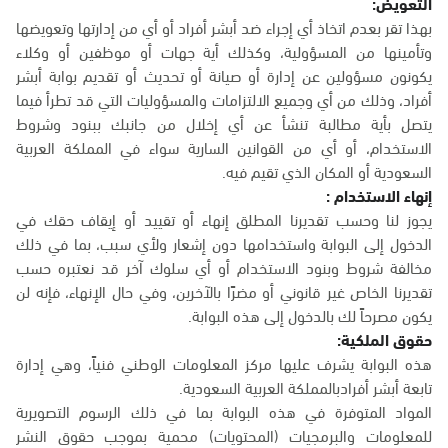
التعويض:
بهذا تقر بعدم اتخاذ أي إجراء ضد أبشر أفراد أو أي من إدارتها وتعويضها
وتأمينها من المسؤولية، وكذلك أية جهات أو موظفين أو وكلاء
يكونون مسؤولين عن إدارة أو صيانة أو تحديث أو تقديم بوابة أبشر
أفراد، وذلك من أي وجميع الالتزامات والمسؤوليات التي قد تطرأ فيما
يتصل بأية مطالبة تنشأ عن أي إخلال من جانبك ببنود وشروط
الاستخدام، أو أي من القوانين السارية سواء في المملكة العربية
السعودية أو المكان الذي تقيم فيه.
إنهاء الاستخدام :
يجوز لنا وحسب تقديرنا المطلق إنهاء أو تقييد أو إيقاف حقك في
الدخول إلى البوابة واستخدامها دون إشعار ولأي سبب، بما في ذلك
مخالفة شروط وبنود الاستخدام أو أي سلوك آخر قد نعتبره حسب
تقديرنا الخاص غير قانوني أو مضرًا بالآخرين، وفي حال الإنهاء، فإنه لن
يكون مصرحاً لك بالدخول إلى هذه البوابة.
حقوق الملكية:
هذه البوابة يشرف عليها مركز المعلومات الوطني فنياً، وهي إدارة
تابعة أبشر أفرادبالمملكة العربية السعودية.
المواد المتوفرة في هذه البوابة بما في ذلك الرسوم التصويرية
للمعلومات والبرمجيات (المحتويات) محمية بموجب حقوق النشر