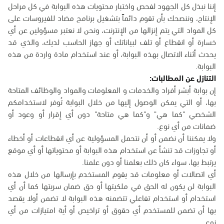
إننا نبذل كل الجهود لفحص واختبار محتويات هذه البوابة في كل مراحل
الإنتاج، وننصحك بأن تقوم دائماً بتشغيل برنامج مضاد للفيروسات على
كل المواد التي يتم إنزالها من الإنترنت، ونحن لا نعتبر مسؤولين عن أي
خسارة أو انقطاع أو تلف لبياناتك أو جهاز الحاسب لديك، والذي قد
يحدث أثناء الاتصال بهذه البوابة، أو عند استخدام مادة واردة من هذه
البوابة.
التنازل عن المطالبات:
إن بوابة أبشر أفراد والخدمات و المعلومات والمواد والوظائف المتاحة
بها، أو التي يمكن الوصول إليها من خلال البوابة تُوفر لاستخدامكم
الشخصي "كما هي" و"كما هي متاحة" دون أي إقرار أو وعود أو
ضمانات من أي نوع.
ولا يمكننا أن نضمن أو أن نتحمل المسؤولية عن أي انقطاعات أو أخطاء
أو تجاوزات قد تنشأ عن استخدام هذه البوابة أو محتوياتها أو أي موقع
يرتبط بها، سواء كان ذلك بعلمنا أو دون علمنا.
أي اتصالات أو معلومات قد يقوم المستخدم بإرسالها من خلال هذه
البوابة لن يكون له الحق في ملكيتها أو حق ضمان سريتها كما أن أي
استخدام أو استخدام تفاعلي تتضمنه هذه البوابة لا تضمن أولا يقصد
بها أن تضمن للمستخدم أي حقوق أو تراخيص أو أية امتيازات من أي
نوع.