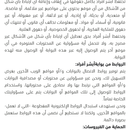
تحتفظ أبشر أفراد بكامل حقوقها في إيقاف وإعاقة أي ارتباط بأي شكل
من الأشكال من أي موقع يحتوي على مواضيع غير ملائمة، أو فاضحة،
أو متعدية، أو بذيئة، أو إباحية، أو غير لائقة، أو غير مقبولة، أو غير
قانونية، أو أسماء، أو مواد، أو معلومات تخالف أي قانون، أو تنتهك أي
حقوق للملكية الفكرية، أو لحقوق الخصوصية، أو حقوق العلنية.
وتحتفظ أبشر أفراد بحق تعطيل أي ارتباط بأي شكل من الأشكال غير
مصرح به، ولا تتحمل أية مسؤولية عن المحتويات المتوفرة في أي
موقع آخر يتم الوصول إليه عبر هذه البوابة أو الوصول منه لهذه
البوابة.
الروابط من بوابةأبشر أفراد:
يتم توفير روابط الاتصال بالبوابات و/أو مواقع الويب الأخرى بغرض
التسهيل لك، ونحن غير مسؤولين عن محتويات أو مصداقية البوابات
و/أو المواقع التي نرتبط بها ولا نصادق على محتوياتها، واستخدام
الروابط للوصول إلى تلك المواقع أو البوابات يتم على مسؤوليتك
الخاصة تماماً.
ونحن نستهدف استبدال الروابط الإلكترونية المقطوعة -التي لا تعمل-
بالمواقع الأخرى، ولكننا لا نستطيع أن نضمن أن هذه الروابط ستعمل
بصورة دائمة.
الحماية من الفيروسات: