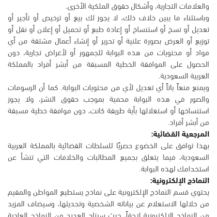
والعلامات التجارية، وأشكال حقوق الملكية الأخرى.
وباستثناء ما يبين خلاف ذلك، لا يجوز لك بيع أو ترخيص أو تأجير أو
تعديل أو نسخ أو استنساخ أو إعادة طبع أو تحميل أو إعلان أو نقل أو
توزيع أو العرض بصورة علنية أو تحرير أو إنشاء أعمال مشتقة من أي
مواد أو محتويات من هذه البوابة للجمهور أو لأغراض تجارية، دون
الحصول على الموافقة الخطية المسبقة من أبشر أفراد بالمملكة
العربية السعودية.
ويمنع منعاً باتاً أي تعديل لأي من محتويات البوابة. كما أن الرسومات
والصور في هذه البوابة محمية بموجب حقوق النشر، ولا يجوز
استنساخها أو استغلالها بأية طريقة كانت، دون موافقة خطية مسبقة
من أبشر أفراد.
المرجعية القضائية:
بهذا توافق على الخضوع حصريًا للسلطات القضائية بالمملكة العربية
السعودية، فيما يتعلق بجميع المطالبات والخلافات التي تنشأ عن
استخدامك لهذه البوابة.
النماذج الإلكترونية:
يحتوي قسم النماذج الإلكترونية على نماذج يستطيع المواطن والمقيم
من خلالها الاستعلام عن بياناته الشخصية وتحديثها، وسيضاف المزيد
من النماذج الإلكترونية لاحقاً، حيث سيتاح العديد من النماذج العادية