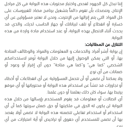
إننا نبذل كل الجهود لفحص واختبار محتويات هذه البوابة في كل مراحل
الإنتاج، وننصحك بأن تقوم دائماً بتشغيل برنامج مضاد للفيروسات على
كل المواد التي يتم إنزالها من الإنترنت، ونحن لا نعتبر مسؤولين عن أي
خسارة أو انقطاع أو تلف لبياناتك أو جهاز الحاسب لديك، والذي قد
يحدث أثناء الاتصال بهذه البوابة، أو عند استخدام مادة واردة من هذه
البوابة.
التنازل عن المطالبات:
إن بوابة أبشر أفراد والخدمات و المعلومات والمواد والوظائف المتاحة
بها، أو التي يمكن الوصول إليها من خلال البوابة تُوفر لاستخدامكم
الشخصي "كما هي" و"كما هي متاحة" دون أي إقرار أو وعود أو
ضمانات من أي نوع.
ولا يمكننا أن نضمن أو أن نتحمل المسؤولية عن أي انقطاعات أو أخطاء
أو تجاوزات قد تنشأ عن استخدام هذه البوابة أو محتوياتها أو أي موقع
يرتبط بها، سواء كان ذلك بعلمنا أو دون علمنا.
أي اتصالات أو معلومات قد يقوم المستخدم بإرسالها من خلال هذه
البوابة لن يكون له الحق في ملكيتها أو حق ضمان سريتها كما أن أي
استخدام أو استخدام تفاعلي تتضمنه هذه البوابة لا تضمن أولا يقصد
بها أن تضمن للمستخدم أي حقوق أو تراخيص أو أية امتيازات من أي
نوع.