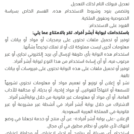
تعديل قبولك التام لذلك التعديل.
وتتضمن بنود وشروط الاستخدام هذه، القسم الخاص بسياسة
الخصوصية وحقوق الملكية.
القيود على الاستخدام:
باستخدامك لبوابة أبشر أفراد، تقر بالامتناع عما يلي:
توفير أو تحميل ملفات تحتوى على برمجيات أو مواد أو بيانات أو
معلومات أخرى ليست مملوكة لك أو لا تملك ترخيصاً بشأنها.
استخدام هذه البوابة بأي طريقة لإرسال أي بريد إلكتروني تجاري أو غير
مرغوب فيه، أو أي إساءة استخدام من هذا النوع لبوابة أبشر أفراد.
توفير أو تحميل ملفات على هذه البوابة تحتوى على فيروسات أو بيانات
تالفة.
نشر أو إعلان أو توزيع أو تعميم مواد أو معلومات تحتوي تشويهاً
للسمعة أو انتهاكاً للقوانين، أو مواد إباحية، أو بذيئة، أو مخالفة للآداب
العامة، أو أي مواد أو معلومات غير قانونية من خلال بوابةأبشر أفراد.
الاشتراك من خلال بوابة أبشر أفراد في أنشطة غير مشروعة أو غير
قانونية في المملكة العربية السعودية.
الإعلان -على بوابة أبشر أفرادة- عن أي منتج أو خدمة تجعلنا في وضع
انتهاك لأي قانون أو نظام مطبق في أي مجال.
استخدام أي وسيلة أو برنامج أو إجراء لاعتراض أو محاولة اعتراض