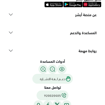
عن منصة أبشر
المساعدة والدعم
روابط مهمة
أدوات المساعدة
دعـــم لـــغـة الاشــــارة
تواصل معنا
920020405