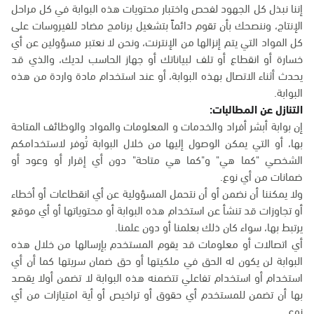
إننا نبذل كل الجهود لفحص واختبار محتويات هذه البوابة في كل مراحل
الإنتاج، وننصحك بأن تقوم دائماً بتشغيل برنامج مضاد للفيروسات على
كل المواد التي يتم إنزالها من الإنترنت، ونحن لا نعتبر مسؤولين عن أي
خسارة أو انقطاع أو تلف لبياناتك أو جهاز الحاسب لديك، والذي قد
يحدث أثناء الاتصال بهذه البوابة، أو عند استخدام مادة واردة من هذه
البوابة.
التنازل عن المطالبات:
إن بوابة أبشر أفراد والخدمات و المعلومات والمواد والوظائف المتاحة
بها، أو التي يمكن الوصول إليها من خلال البوابة تُوفر لاستخدامكم
الشخصي "كما هي" و"كما هي متاحة" دون أي إقرار أو وعود أو
ضمانات من أي نوع.
ولا يمكننا أن نضمن أو أن نتحمل المسؤولية عن أي انقطاعات أو أخطاء
أو تجاوزات قد تنشأ عن استخدام هذه البوابة أو محتوياتها أو أي موقع
يرتبط بها، سواء كان ذلك بعلمنا أو دون علمنا.
أي اتصالات أو معلومات قد يقوم المستخدم بإرسالها من خلال هذه
البوابة لن يكون له الحق في ملكيتها أو حق ضمان سريتها كما أن أي
استخدام أو استخدام تفاعلي تتضمنه هذه البوابة لا تضمن أولا يقصد
بها أن تضمن للمستخدم أي حقوق أو تراخيص أو أية امتيازات من أي
نوع.