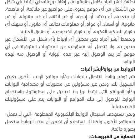
تحتفظ أبشر أفراد بكامل حقوقها في إيقاف وإعاقة أي ارتباط بأي شكل
من الأشكال من أي موقع يحتوي على مواضيع غير ملائمة، أو فاضحة،
أو متعدية، أو بذيئة، أو إباحية، أو غير لائقة، أو غير مقبولة، أو غير
قانونية، أو أسماء، أو مواد، أو معلومات تخالف أي قانون، أو تنتهك أي
حقوق للملكية الفكرية، أو لحقوق الخصوصية، أو حقوق العلنية.
وتحتفظ أبشر أفراد بحق تعطيل أي ارتباط بأي شكل من الأشكال غير
مصرح به، ولا تتحمل أية مسؤولية عن المحتويات المتوفرة في أي
موقع آخر يتم الوصول إليه عبر هذه البوابة أو الوصول منه لهذه
البوابة.
الروابط من بوابةأبشر أفراد:
يتم توفير روابط الاتصال بالبوابات و/أو مواقع الويب الأخرى بغرض
التسهيل لك، ونحن غير مسؤولين عن محتويات أو مصداقية البوابات
و/أو المواقع التي نرتبط بها ولا نصادق على محتوياتها، واستخدام
الروابط للوصول إلى تلك المواقع أو البوابات يتم على مسؤوليتك
الخاصة تماماً.
ونحن نستهدف استبدال الروابط الإلكترونية المقطوعة -التي لا تعمل-
بالمواقع الأخرى، ولكننا لا نستطيع أن نضمن أن هذه الروابط ستعمل
بصورة دائمة.
الحماية من الفيروسات: