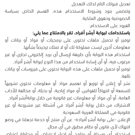
تعديل قبولك التام لذلك التعديل.
وتتضمن بنود وشروط الاستخدام هذه، القسم الخاص بسياسة
الخصوصية وحقوق الملكية.
القيود على الاستخدام:
باستخدامك لبوابة أبشر أفراد، تقر بالامتناع عما يلي:
توفير أو تحميل ملفات تحتوى على برمجيات أو مواد أو بيانات أو
معلومات أخرى ليست مملوكة لك أو لا تملك ترخيصاً بشأنها.
استخدام هذه البوابة بأي طريقة لإرسال أي بريد إلكتروني تجاري أو غير
مرغوب فيه، أو أي إساءة استخدام من هذا النوع لبوابة أبشر أفراد.
توفير أو تحميل ملفات على هذه البوابة تحتوى على فيروسات أو بيانات
تالفة.
نشر أو إعلان أو توزيع أو تعميم مواد أو معلومات تحتوي تشويهاً
للسمعة أو انتهاكاً للقوانين، أو مواد إباحية، أو بذيئة، أو مخالفة للآداب
العامة، أو أي مواد أو معلومات غير قانونية من خلال بوابةأبشر أفراد.
الاشتراك من خلال بوابة أبشر أفراد في أنشطة غير مشروعة أو غير
قانونية في المملكة العربية السعودية.
الإعلان -على بوابة أبشر أفرادة- عن أي منتج أو خدمة تجعلنا في وضع
انتهاك لأي قانون أو نظام مطبق في أي مجال.
استخدام أي وسيلة أو برنامج أو إجراء لاعتراض أو محاولة اعتراض