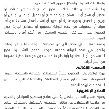
والعلامات التجارية، وأشكال حقوق الملكية الأخرى.
وباستثناء ما يبين خلاف ذلك، لا يجوز لك بيع أو ترخيص أو تأجير أو
تعديل أو نسخ أو استنساخ أو إعادة طبع أو تحميل أو إعلان أو نقل أو
توزيع أو العرض بصورة علنية أو تحرير أو إنشاء أعمال مشتقة من أي
مواد أو محتويات من هذه البوابة للجمهور أو لأغراض تجارية، دون
الحصول على الموافقة الخطية المسبقة من أبشر أفراد بالمملكة
العربية السعودية.
ويمنع منعاً باتاً أي تعديل لأي من محتويات البوابة. كما أن الرسومات
والصور في هذه البوابة محمية بموجب حقوق النشر، ولا يجوز
استنساخها أو استغلالها بأية طريقة كانت، دون موافقة خطية مسبقة
من أبشر أفراد.
المرجعية القضائية:
بهذا توافق على الخضوع حصريًا للسلطات القضائية بالمملكة العربية
السعودية، فيما يتعلق بجميع المطالبات والخلافات التي تنشأ عن
استخدامك لهذه البوابة.
النماذج الإلكترونية:
يحتوي قسم النماذج الإلكترونية على نماذج يستطيع المواطن والمقيم
من خلالها الاستعلام عن بياناته الشخصية وتحديثها، وسيضاف المزيد
من النماذج الإلكترونية لاحقاً، حيث سيتاح العديد من النماذج العادية