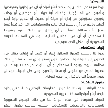
التعويض:
بهذا تقر بعدم اتخاذ أي إجراء ضد أبشر أفراد أو أي من إدارتها وتعويضها
وتأمينها من المسؤولية، وكذلك أية جهات أو موظفين أو وكلاء
يكونون مسؤولين عن إدارة أو صيانة أو تحديث أو تقديم بوابة أبشر
أفراد، وذلك من أي وجميع الالتزامات والمسؤوليات التي قد تطرأ فيما
يتصل بأية مطالبة تنشأ عن أي إخلال من جانبك ببنود وشروط
الاستخدام، أو أي من القوانين السارية سواء في المملكة العربية
السعودية أو المكان الذي تقيم فيه.
إنهاء الاستخدام :
يجوز لنا وحسب تقديرنا المطلق إنهاء أو تقييد أو إيقاف حقك في
الدخول إلى البوابة واستخدامها دون إشعار ولأي سبب، بما في ذلك
مخالفة شروط وبنود الاستخدام أو أي سلوك آخر قد نعتبره حسب
تقديرنا الخاص غير قانوني أو مضرًا بالآخرين، وفي حال الإنهاء، فإنه لن
يكون مصرحاً لك بالدخول إلى هذه البوابة.
حقوق الملكية:
هذه البوابة يشرف عليها مركز المعلومات الوطني فنياً، وهي إدارة
تابعة أبشر أفرادبالمملكة العربية السعودية.
المواد المتوفرة في هذه البوابة بما في ذلك الرسوم التصويرية
للمعلومات والبرمجيات (المحتويات) محمية بموجب حقوق النشر