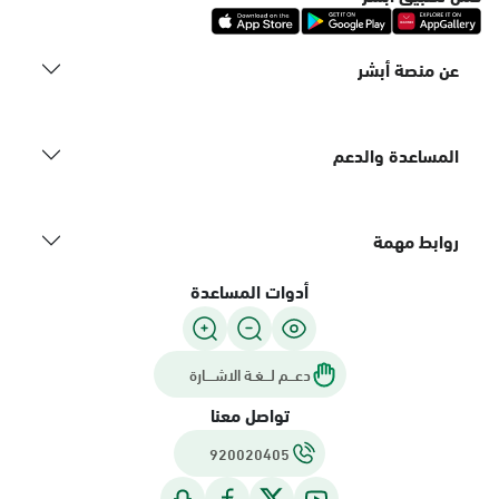
عن منصة أبشر
المساعدة والدعم
روابط مهمة
أدوات المساعدة
دعـــم لـــغـة الاشــــارة
تواصل معنا
920020405