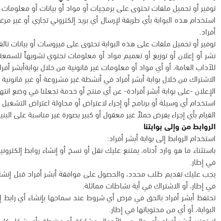
توفير أو تحميل ملفات تحتوى على برمجيات أو مواد أو بيانات أو معلومات 
استخدام هذه البوابة بأي طريقة لإرسال أي بريد إلكتروني تجاري أو غير مرغ
أفراد.
توفير أو تحميل ملفات على هذه البوابة تحتوى على فيروسات أو بيانات تالف
نشر أو إعلان أو توزيع أو تعميم مواد أو معلومات تحتوي تشويهاً للسمعة أو 
للآداب العامة، أو أي مواد أو معلومات غير قانونية من خلال بوابةأبشر أفرا
الاشتراك من خلال بوابة أبشر أفراد في أنشطة غير مشروعة أو غير قانونية 
الإعلان -على بوابة أبشر أفرادة- عن أي منتج أو خدمة تجعلنا في وضع ان
استخدام أي وسيلة أو برنامج أو إجراء لاعتراض أو محاولة اعتراض التشغيل ال
القيام بأي إجراء يفرض حملاً غير معقول أو كبير بصورة غير مناسبة على البنية 
الروابط من وإلى بوابتنا
استخدام الروابط إلى بوابة أبشر أفراد:
باستثناء ما هو وارد أدناه، يمتنع عليك نقل أو نسخ أو إنشاء روابط إلكترون
في إطار.
يجب عليك تقديم طلب محدد، والحصول على موافقة أبشر أفراد قبل إنشاء رو
في إطار، أو الاشتراك في أية نشاطات مماثلة.
تحتفظ أبشر أفراد بالحق في فرض أي شروط عند سماحها بإنشاء أي رابط إل
البوابة، أو أي من محتوياتها في إطار.
لا تعتبر أبشر أفراد بأي حال من الأحوال مشاركة أو مرتبطة بأي شكل كان 