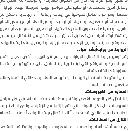
وسائل أخرى مستخدمة أو تظهر على مواقع الويب المرتبطة بهذه البوابة أو
تحتفظ أبشر أفراد بكامل حقوقها في إيقاف وإعاقة أي ارتباط بأي شكل م
أو فاضحة، أو متعدية، أو بذيئة، أو إباحية، أو غير لائقة، أو غير مقبولة، 
قانون، أو تنتهك أي حقوق للملكية الفكرية، أو لحقوق الخصوصية، أو حقوق 
وتحتفظ أبشر أفراد بحق تعطيل أي ارتباط بأي شكل من الأشكال غير مصرح 
أي موقع آخر يتم الوصول إليه عبر هذه البوابة أو الوصول منه لهذه البوابة.
الروابط من بوابةأبشر أفراد:
يتم توفير روابط الاتصال بالبوابات و/أو مواقع الويب الأخرى بغرض ال
البوابات و/أو المواقع التي نرتبط بها ولا نصادق على محتوياتها، واستخدا
مسؤوليتك الخاصة تماماً.
ونحن نستهدف استبدال الروابط الإلكترونية المقطوعة -التي لا تعمل- بالمو
ستعمل بصورة دائمة.
الحماية من الفيروسات:
إننا نبذل كل الجهود لفحص واختبار محتويات هذه البوابة في كل مراحل ا
للفيروسات على كل المواد التي يتم إنزالها من الإنترنت، ونحن لا نعتبر م
الحاسب لديك، والذي قد يحدث أثناء الاتصال بهذه البوابة، أو عند استخدام 
التنازل عن المطالبات:
إن بوابة أبشر أفراد والخدمات و المعلومات والمواد والوظائف المتاحة ب