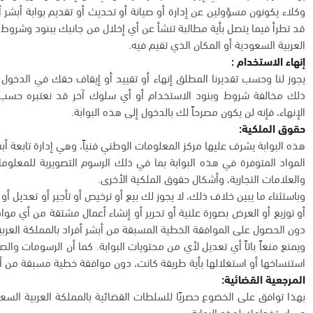
وكلاء يكونون مسؤولين عن إدارة أو صيانة أو تحديث أو تقديم بوابة أبشر 
قد تطرأ فيما يتصل بأية مطالبة تنشأ عن أي إخلال من جانبك ببنود وشروط ا
العربية السعودية أو المكان الذي تقيم فيه.
إنهاء الاستخدام :
يجوز لنا وحسب تقديرنا المطلق إنهاء أو تقييد أو إيقاف حقك في الدخول
ذلك مخالفة شروط وبنود الاستخدام أو أي سلوك آخر قد نعتبره حسب تقد
الإنهاء، فإنه لن يكون مصرحاً لك بالدخول إلى هذه البوابة.
حقوق الملكية:
هذه البوابة يشرف عليها مركز المعلومات الوطني فنياً، وهي إدارة تابعة أبش
المواد المتوفرة في هذه البوابة بما في ذلك الرسوم التصويرية للمعلو
والعلامات التجارية، وأشكال حقوق الملكية الأخرى.
وباستثناء ما يبين خلاف ذلك، لا يجوز لك بيع أو ترخيص أو تأجير أو تعديل أ
أو توزيع أو العرض بصورة علنية أو تحرير أو إنشاء أعمال مشتقة من أي مواد
دون الحصول على الموافقة الخطية المسبقة من أبشر أفراد بالمملكة العربي
ويمنع منعاً باتاً أي تعديل لأي من محتويات البوابة. كما أن الرسومات وا
استنساخها أو استغلالها بأية طريقة كانت، دون موافقة خطية مسبقة من أب
المرجعية القضائية:
بهذا توافق على الخضوع حصريًا للسلطات القضائية بالمملكة العربية السعو
عن استخدامك لهذه البوابة.