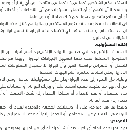
لاستخدامكم الشخصي "كما هي" و"كما هي متاحة" دون أي إقرار أو وعود أ
ولا يمكننا أن نضمن أو أن نتحمل المسؤولية عن أي انقطاعات أو أخطاء أو 
أو أي موقع يرتبط بها، سواء كان ذلك بعلمنا أو دون علمنا.
أي اتصالات أو معلومات قد يقوم المستخدم بإرسالها من خلال هذه البواب
أن أي استخدام أو استخدام تفاعلي تتضمنه هذه البوابة لا تضمن أولا ي
امتيازات من أي نوع.
إخلاء المسؤولية:
الخدمات الإلكترونية التي تقدمها البوابة الإلكترونية أبشر أفراد عبر
الحكومية المختلفة تقدم فقط لتسهيل الإجراءات اليدوية؛ وبهذا تقر بعل
للتدخل أو الاعتراض بواسطة الغير، وأن البوابة لا تستبدل المعلومات المت
الإدارية يمكن اتخاذها مباشرة أمام الجهات المختصة.
وعليه، فإن اللجوء إلى هذه البوابة يظل على مسؤوليتك الخاصة، ونحن لا 
من أي نوع قد تتكبده بسبب استخدامك أو زيارتك للبوابة، أو اعتمادك على أي
في التشغيل، أو تعثر الاتصال، أو مشاكل الدخول إلى شبكة الإنترنت، أو 
يدخل إلى هذه البوابة.
وبهذا تقر هنا وتوافق على أن وسيلتكم الحصرية والوحيدة لعلاج أي ض
البوابة هي الامتناع عن استخدامها أو الدخول إليها أو عدم الاستمرار في ذ
التعويض:
بهذا تقر بعدم اتخاذ أي إجراء ضد أبشر أفراد أو أي من إدارتها وتعويضها