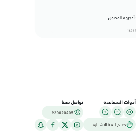
1
أدوات المساعدة
تواصل معنا
920020405
دعـــم لـــغـة الاشــــارة