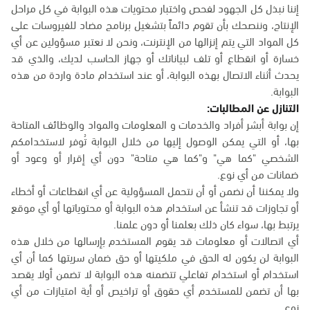
إننا نبذل كل الجهود لفحص واختبار محتويات هذه البوابة في كل مراحل
الإنتاج، وننصحك بأن تقوم دائماً بتشغيل برنامج مضاد للفيروسات على
كل المواد التي يتم إنزالها من الإنترنت، ونحن لا نعتبر مسؤولين عن أي
خسارة أو انقطاع أو تلف لبياناتك أو جهاز الحاسب لديك، والذي قد
يحدث أثناء الاتصال بهذه البوابة، أو عند استخدام مادة واردة من هذه
البوابة.
التنازل عن المطالبات:
إن بوابة أبشر أفراد والخدمات و المعلومات والمواد والوظائف المتاحة
بها، أو التي يمكن الوصول إليها من خلال البوابة تُوفر لاستخدامكم
الشخصي "كما هي" و"كما هي متاحة" دون أي إقرار أو وعود أو
ضمانات من أي نوع.
ولا يمكننا أن نضمن أو أن نتحمل المسؤولية عن أي انقطاعات أو أخطاء
أو تجاوزات قد تنشأ عن استخدام هذه البوابة أو محتوياتها أو أي موقع
يرتبط بها، سواء كان ذلك بعلمنا أو دون علمنا.
أي اتصالات أو معلومات قد يقوم المستخدم بإرسالها من خلال هذه
البوابة لن يكون له الحق في ملكيتها أو حق ضمان سريتها كما أن أي
استخدام أو استخدام تفاعلي تتضمنه هذه البوابة لا تضمن أولا يقصد
بها أن تضمن للمستخدم أي حقوق أو تراخيص أو أية امتيازات من أي
نوع.