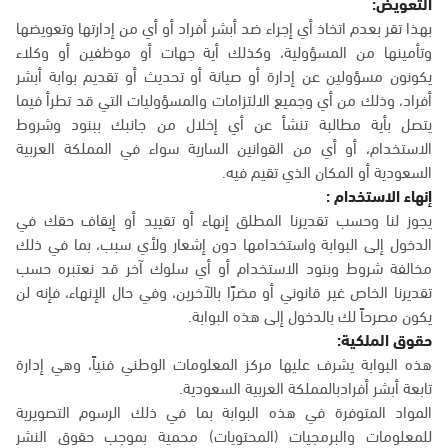
التعويض:
بهذا تقر بعدم اتخاذ أي إجراء ضد أبشر أفراد أو أي من إدارتها وتعويضها
وتأمينها من المسؤولية، وكذلك أية جهات أو موظفين أو وكلاء
يكونون مسؤولين عن إدارة أو صيانة أو تحديث أو تقديم بوابة أبشر
أفراد، وذلك من أي وجميع الالتزامات والمسؤوليات التي قد تطرأ فيما
يتصل بأية مطالبة تنشأ عن أي إخلال من جانبك ببنود وشروط
الاستخدام، أو أي من القوانين السارية سواء في المملكة العربية
السعودية أو المكان الذي تقيم فيه.
إنهاء الاستخدام :
يجوز لنا وحسب تقديرنا المطلق إنهاء أو تقييد أو إيقاف حقك في
الدخول إلى البوابة واستخدامها دون إشعار ولأي سبب، بما في ذلك
مخالفة شروط وبنود الاستخدام أو أي سلوك آخر قد نعتبره حسب
تقديرنا الخاص غير قانوني أو مضرًا بالآخرين، وفي حال الإنهاء، فإنه لن
يكون مصرحاً لك بالدخول إلى هذه البوابة.
حقوق الملكية:
هذه البوابة يشرف عليها مركز المعلومات الوطني فنياً، وهي إدارة
تابعة أبشر أفرادبالمملكة العربية السعودية.
المواد المتوفرة في هذه البوابة بما في ذلك الرسوم التصويرية
للمعلومات والبرمجيات (المحتويات) محمية بموجب حقوق النشر