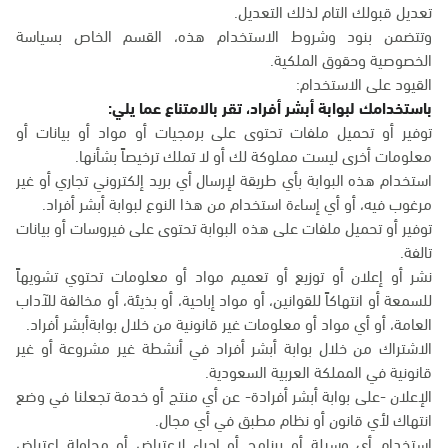
تعديل قبولك التام لذلك التعديل.
وتتضمن بنود وشروط الاستخدام هذه، القسم الخاص بسياسة
الخصوصية وحقوق الملكية.
القيود على الاستخدام:
باستخدامك لبوابة أبشر أفراد، تقر بالامتناع عما يلي:
توفير أو تحميل ملفات تحتوى على برمجيات أو مواد أو بيانات أو
معلومات أخرى ليست مملوكة لك أو لا تملك ترخيصاً بشأنها.
استخدام هذه البوابة بأي طريقة لإرسال أي بريد إلكتروني تجاري أو غير
مرغوب فيه، أو أي إساءة استخدام من هذا النوع لبوابة أبشر أفراد.
توفير أو تحميل ملفات على هذه البوابة تحتوى على فيروسات أو بيانات
تالفة.
نشر أو إعلان أو توزيع أو تعميم مواد أو معلومات تحتوي تشويهاً
للسمعة أو انتهاكاً للقوانين، أو مواد إباحية، أو بذيئة، أو مخالفة للآداب
العامة، أو أي مواد أو معلومات غير قانونية من خلال بوابةأبشر أفراد.
الاشتراك من خلال بوابة أبشر أفراد في أنشطة غير مشروعة أو غير
قانونية في المملكة العربية السعودية.
الإعلان -على بوابة أبشر أفرادة- عن أي منتج أو خدمة تجعلنا في وضع
انتهاك لأي قانون أو نظام مطبق في أي مجال.
استخدام أي وسيلة أو برنامج أو إجراء لاعتراض أو محاولة اعتراض