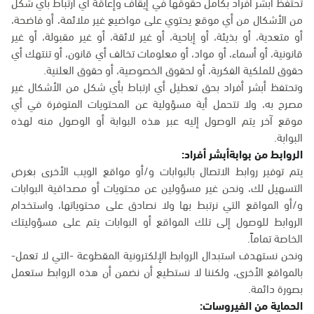
تحتفظ أبشر أفراد بكامل حقوقها في إيقاف وإعاقة أي ارتباط بأي شكل
من الأشكال من أي موقع يحتوي على مواضيع غير ملائمة، أو فاضحة،
أو متعدية، أو بذيئة، أو إباحية، أو غير لائقة، أو غير مقبولة، أو غير
قانونية، أو أسماء، أو مواد، أو معلومات تخالف أي قانون، أو تنتهك أي
حقوق للملكية الفكرية، أو لحقوق الخصوصية، أو حقوق العلنية.
وتحتفظ أبشر أفراد بحق تعطيل أي ارتباط بأي شكل من الأشكال غير
مصرح به، ولا تتحمل أية مسؤولية عن المحتويات المتوفرة في أي
موقع آخر يتم الوصول إليه عبر هذه البوابة أو الوصول منه لهذه
البوابة.
الروابط من بوابةأبشر أفراد:
يتم توفير روابط الاتصال بالبوابات و/أو مواقع الويب الأخرى بغرض
التسهيل لك، ونحن غير مسؤولين عن محتويات أو مصداقية البوابات
و/أو المواقع التي نرتبط بها ولا نصادق على محتوياتها، واستخدام
الروابط للوصول إلى تلك المواقع أو البوابات يتم على مسؤوليتك
الخاصة تماماً.
ونحن نستهدف استبدال الروابط الإلكترونية المقطوعة -التي لا تعمل-
بالمواقع الأخرى، ولكننا لا نستطيع أن نضمن أن هذه الروابط ستعمل
بصورة دائمة.
الحماية من الفيروسات: