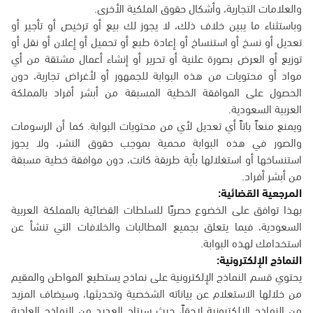
والعلامات التجارية، وأشكال حقوق الملكية الأخرى.
وباستثناء ما يبين خلاف ذلك، لا يجوز لك بيع أو ترخيص أو تأجير أو
تعديل أو نسخ أو استنساخ أو إعادة طبع أو تحميل أو إعلان أو نقل أو
توزيع أو العرض بصورة علنية أو تحرير أو إنشاء أعمال مشتقة من أي
مواد أو محتويات من هذه البوابة للجمهور أو لأغراض تجارية، دون
الحصول على الموافقة الخطية المسبقة من أبشر أفراد بالمملكة
العربية السعودية.
ويمنع منعاً باتاً أي تعديل لأي من محتويات البوابة. كما أن الرسومات
والصور في هذه البوابة محمية بموجب حقوق النشر، ولا يجوز
استنساخها أو استغلالها بأية طريقة كانت، دون موافقة خطية مسبقة
من أبشر أفراد.
المرجعية القضائية:
بهذا توافق على الخضوع حصريًا للسلطات القضائية بالمملكة العربية
السعودية، فيما يتعلق بجميع المطالبات والخلافات التي تنشأ عن
استخدامك لهذه البوابة.
النماذج الإلكترونية:
يحتوي قسم النماذج الإلكترونية على نماذج يستطيع المواطن والمقيم
من خلالها الاستعلام عن بياناته الشخصية وتحديثها، وسيضاف المزيد
من النماذج الإلكترونية لاحقاً، حيث سيتاح العديد من النماذج العادية