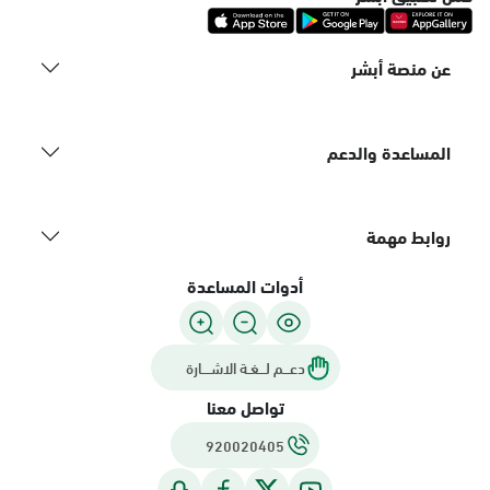
عن منصة أبشر
المساعدة والدعم
روابط مهمة
أدوات المساعدة
دعـــم لـــغـة الاشــــارة
تواصل معنا
920020405