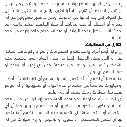
إننا نبذل كل الجهود لفحص واختبار محتويات هذه البوابة في كل مراحل
الإنتاج، وننصحك بأن تقوم دائماً بتشغيل برنامج مضاد للفيروسات على
كل المواد التي يتم إنزالها من الإنترنت، ونحن لا نعتبر مسؤولين عن أي
خسارة أو انقطاع أو تلف لبياناتك أو جهاز الحاسب لديك، والذي قد
يحدث أثناء الاتصال بهذه البوابة، أو عند استخدام مادة واردة من هذه
البوابة.
التنازل عن المطالبات:
إن بوابة أبشر أفراد والخدمات و المعلومات والمواد والوظائف المتاحة
بها، أو التي يمكن الوصول إليها من خلال البوابة تُوفر لاستخدامكم
الشخصي "كما هي" و"كما هي متاحة" دون أي إقرار أو وعود أو
ضمانات من أي نوع.
ولا يمكننا أن نضمن أو أن نتحمل المسؤولية عن أي انقطاعات أو أخطاء
أو تجاوزات قد تنشأ عن استخدام هذه البوابة أو محتوياتها أو أي موقع
يرتبط بها، سواء كان ذلك بعلمنا أو دون علمنا.
أي اتصالات أو معلومات قد يقوم المستخدم بإرسالها من خلال هذه
البوابة لن يكون له الحق في ملكيتها أو حق ضمان سريتها كما أن أي
استخدام أو استخدام تفاعلي تتضمنه هذه البوابة لا تضمن أولا يقصد
بها أن تضمن للمستخدم أي حقوق أو تراخيص أو أية امتيازات من أي
نوع.