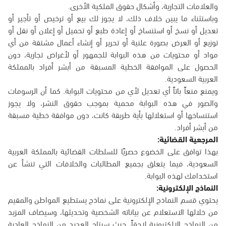
والعلامات التجارية، وأشكال حقوق الملكية الأخرى.
وباستثناء ما يبين خلاف ذلك، لا يجوز لك بيع أو ترخيص أو تأجير أو
تعديل أو نسخ أو استنساخ أو إعادة طبع أو تحميل أو إعلان أو نقل أو
توزيع أو العرض بصورة علنية أو تحرير أو إنشاء أعمال مشتقة من أي
مواد أو محتويات من هذه البوابة للجمهور أو لأغراض تجارية، دون
الحصول على الموافقة الخطية المسبقة من أبشر أفراد بالمملكة
العربية السعودية.
ويمنع منعاً باتاً أي تعديل لأي من محتويات البوابة. كما أن الرسومات
والصور في هذه البوابة محمية بموجب حقوق النشر، ولا يجوز
استنساخها أو استغلالها بأية طريقة كانت، دون موافقة خطية مسبقة
من أبشر أفراد.
المرجعية القضائية:
بهذا توافق على الخضوع حصريًا للسلطات القضائية بالمملكة العربية
السعودية، فيما يتعلق بجميع المطالبات والخلافات التي تنشأ عن
استخدامك لهذه البوابة.
النماذج الإلكترونية:
يحتوي قسم النماذج الإلكترونية على نماذج يستطيع المواطن والمقيم
من خلالها الاستعلام عن بياناته الشخصية وتحديثها، وسيضاف المزيد
من النماذج الإلكترونية لاحقاً، حيث سيتاح العديد من النماذج العادية