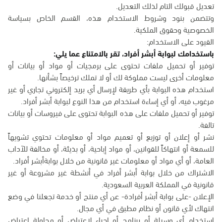
تعديل قبولك التام لذلك التعديل.
وتتضمن بنود وشروط الاستخدام هذه، القسم الخاص بسياسة
الخصوصية وحقوق الملكية.
القيود على الاستخدام:
باستخدامك لبوابة أبشر أفراد، تقر بالامتناع عما يلي:
توفير أو تحميل ملفات تحتوى على برمجيات أو مواد أو بيانات أو
معلومات أخرى ليست مملوكة لك أو لا تملك ترخيصاً بشأنها.
استخدام هذه البوابة بأي طريقة لإرسال أي بريد إلكتروني تجاري أو غير
مرغوب فيه، أو أي إساءة استخدام من هذا النوع لبوابة أبشر أفراد.
توفير أو تحميل ملفات على هذه البوابة تحتوى على فيروسات أو بيانات
تالفة.
نشر أو إعلان أو توزيع أو تعميم مواد أو معلومات تحتوي تشويهاً
للسمعة أو انتهاكاً للقوانين، أو مواد إباحية، أو بذيئة، أو مخالفة للآداب
العامة، أو أي مواد أو معلومات غير قانونية من خلال بوابةأبشر أفراد.
الاشتراك من خلال بوابة أبشر أفراد في أنشطة غير مشروعة أو غير
قانونية في المملكة العربية السعودية.
الإعلان -على بوابة أبشر أفرادة- عن أي منتج أو خدمة تجعلنا في وضع
انتهاك لأي قانون أو نظام مطبق في أي مجال.
استخدام أي وسيلة أو برنامج أو إجراء لاعتراض أو محاولة اعتراض