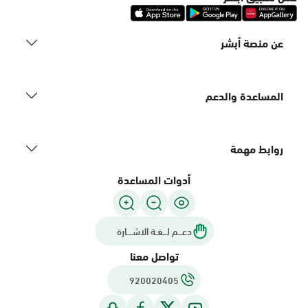
عن منصة أبشر
المساعدة والدعم
روابط مهمة
أدوات المساعدة
دعـــم لـــغـة الاشــــارة
تواصل معنا
920020405