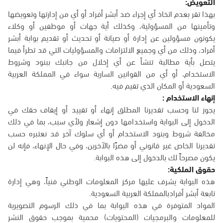
التعويض:
بهذا تقر بعدم اتخاذ أي إجراء ضد أبشر أفراد أو أي من إدارتها وتعويضها
وتأمينها من المسؤولية، وكذلك أية جهات أو موظفين أو وكلاء
يكونون مسؤولين عن إدارة أو صيانة أو تحديث أو تقديم بوابة أبشر
أفراد، وذلك من أي وجميع الالتزامات والمسؤوليات التي قد تطرأ فيما
يتصل بأية مطالبة تنشأ عن أي إخلال من جانبك ببنود وشروط
الاستخدام، أو أي من القوانين السارية سواء في المملكة العربية
السعودية أو المكان الذي تقيم فيه.
إنهاء الاستخدام :
يجوز لنا وحسب تقديرنا المطلق إنهاء أو تقييد أو إيقاف حقك في
الدخول إلى البوابة واستخدامها دون إشعار ولأي سبب، بما في ذلك
مخالفة شروط وبنود الاستخدام أو أي سلوك آخر قد نعتبره حسب
تقديرنا الخاص غير قانوني أو مضرًا بالآخرين، وفي حال الإنهاء، فإنه لن
يكون مصرحاً لك بالدخول إلى هذه البوابة.
حقوق الملكية:
هذه البوابة يشرف عليها مركز المعلومات الوطني فنياً، وهي إدارة
تابعة أبشر أفرادبالمملكة العربية السعودية.
المواد المتوفرة في هذه البوابة بما في ذلك الرسوم التصويرية
للمعلومات والبرمجيات (المحتويات) محمية بموجب حقوق النشر