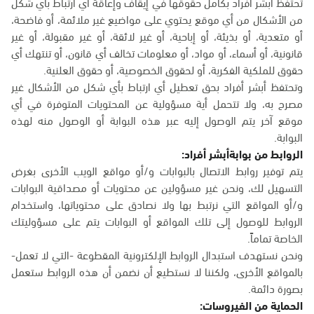
تحتفظ أبشر أفراد بكامل حقوقها في إيقاف وإعاقة أي ارتباط بأي شكل
من الأشكال من أي موقع يحتوي على مواضيع غير ملائمة، أو فاضحة،
أو متعدية، أو بذيئة، أو إباحية، أو غير لائقة، أو غير مقبولة، أو غير
قانونية، أو أسماء، أو مواد، أو معلومات تخالف أي قانون، أو تنتهك أي
حقوق للملكية الفكرية، أو لحقوق الخصوصية، أو حقوق العلنية.
وتحتفظ أبشر أفراد بحق تعطيل أي ارتباط بأي شكل من الأشكال غير
مصرح به، ولا تتحمل أية مسؤولية عن المحتويات المتوفرة في أي
موقع آخر يتم الوصول إليه عبر هذه البوابة أو الوصول منه لهذه
البوابة.
الروابط من بوابةأبشر أفراد:
يتم توفير روابط الاتصال بالبوابات و/أو مواقع الويب الأخرى بغرض
التسهيل لك، ونحن غير مسؤولين عن محتويات أو مصداقية البوابات
و/أو المواقع التي نرتبط بها ولا نصادق على محتوياتها، واستخدام
الروابط للوصول إلى تلك المواقع أو البوابات يتم على مسؤوليتك
الخاصة تماماً.
ونحن نستهدف استبدال الروابط الإلكترونية المقطوعة -التي لا تعمل-
بالمواقع الأخرى، ولكننا لا نستطيع أن نضمن أن هذه الروابط ستعمل
بصورة دائمة.
الحماية من الفيروسات: