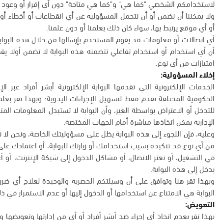
لاستخدامكم الشخصي "كما هي" و"كما هي متاحة" دون أي إقرار أو وعود أ
ولا يمكننا أن نضمن أو أن نتحمل المسؤولية عن أي انقطاعات أو أخطاء أو 
أو أي موقع يرتبط بها، سواء كان ذلك بعلمنا أو دون علمنا.
أي اتصالات أو معلومات قد يقوم المستخدم بإرسالها من خلال هذه البواب
أن أي استخدام أو استخدام تفاعلي تتضمنه هذه البوابة لا تضمن أولا ي
امتيازات من أي نوع.
إخلاء المسؤولية:
الخدمات الإلكترونية التي تقدمها البوابة الإلكترونية أبشر أفراد عبر
الحكومية المختلفة تقدم فقط لتسهيل الإجراءات اليدوية؛ وبهذا تقر بعل
للتدخل أو الاعتراض بواسطة الغير، وأن البوابة لا تستبدل المعلومات المت
الإدارية يمكن اتخاذها مباشرة أمام الجهات المختصة.
وعليه، فإن اللجوء إلى هذه البوابة يظل على مسؤوليتك الخاصة، ونحن لا 
من أي نوع قد تتكبده بسبب استخدامك أو زيارتك للبوابة، أو اعتمادك على أي
في التشغيل، أو تعثر الاتصال، أو مشاكل الدخول إلى شبكة الإنترنت، أو 
يدخل إلى هذه البوابة.
وبهذا تقر هنا وتوافق على أن وسيلتكم الحصرية والوحيدة لعلاج أي ض
البوابة هي الامتناع عن استخدامها أو الدخول إليها أو عدم الاستمرار في ذ
التعويض:
بهذا تقر بعدم اتخاذ أي إجراء ضد أبشر أفراد أو أي من إدارتها وتعويضها