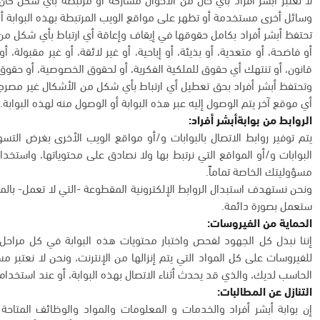
وسائل أخرى مستخدمة أو تظهر على مواقع الويب المرتبطة بهذه البوابة أو
تحتفظ أبشر أفراد بكامل حقوقها في إيقاف وإعاقة أي ارتباط بأي شكل م
أو فاضحة، أو متعدية، أو بذيئة، أو إباحية، أو غير لائقة، أو غير مقبولة، 
قانون، أو تنتهك أي حقوق للملكية الفكرية، أو لحقوق الخصوصية، أو حقوق 
وتحتفظ أبشر أفراد بحق تعطيل أي ارتباط بأي شكل من الأشكال غير مصرح 
أي موقع آخر يتم الوصول إليه عبر هذه البوابة أو الوصول منه لهذه البوابة.
الروابط من بوابةأبشر أفراد:
يتم توفير روابط الاتصال بالبوابات و/أو مواقع الويب الأخرى بغرض ال
البوابات و/أو المواقع التي نرتبط بها ولا نصادق على محتوياتها، واستخدا
مسؤوليتك الخاصة تماماً.
ونحن نستهدف استبدال الروابط الإلكترونية المقطوعة -التي لا تعمل- بالمو
ستعمل بصورة دائمة.
الحماية من الفيروسات:
إننا نبذل كل الجهود لفحص واختبار محتويات هذه البوابة في كل مراحل ا
للفيروسات على كل المواد التي يتم إنزالها من الإنترنت، ونحن لا نعتبر م
الحاسب لديك، والذي قد يحدث أثناء الاتصال بهذه البوابة، أو عند استخدام 
التنازل عن المطالبات:
إن بوابة أبشر أفراد والخدمات و المعلومات والمواد والوظائف المتاحة ب