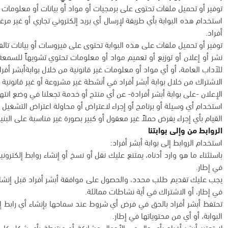
توفير أو تحميل ملفات تحتوى على برمجيات أو مواد أو بيانات أو معلومات 
استخدام هذه البوابة بأي طريقة لإرسال أي بريد إلكتروني تجاري أو غير مرغ
أفراد.
توفير أو تحميل ملفات على هذه البوابة تحتوى على فيروسات أو بيانات تالف
نشر أو إعلان أو توزيع أو تعميم مواد أو معلومات تحتوي تشويهاً للسمعة أو 
للآداب العامة، أو أي مواد أو معلومات غير قانونية من خلال بوابةأبشر أفرا
الاشتراك من خلال بوابة أبشر أفراد في أنشطة غير مشروعة أو غير قانونية 
الإعلان -على بوابة أبشر أفرادة- عن أي منتج أو خدمة تجعلنا في وضع ان
استخدام أي وسيلة أو برنامج أو إجراء لاعتراض أو محاولة اعتراض التشغيل ال
القيام بأي إجراء يفرض حملاً غير معقول أو كبير بصورة غير مناسبة على البنية 
الروابط من وإلى بوابتنا
استخدام الروابط إلى بوابة أبشر أفراد:
باستثناء ما هو وارد أدناه، يمتنع عليك نقل أو نسخ أو إنشاء روابط إلكترون
في إطار.
يجب عليك تقديم طلب محدد، والحصول على موافقة أبشر أفراد قبل إنشاء رو
في إطار، أو الاشتراك في أية نشاطات مماثلة.
تحتفظ أبشر أفراد بالحق في فرض أي شروط عند سماحها بإنشاء أي رابط إل
البوابة، أو أي من محتوياتها في إطار.
لا تعتبر أبشر أفراد بأي حال من الأحوال مشاركة أو مرتبطة بأي شكل كان 