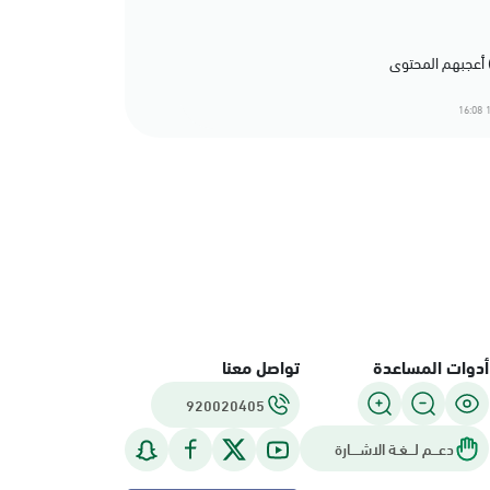
1
أدوات المساعدة
تواصل معنا
920020405
دعـــم لـــغـة الاشــــارة