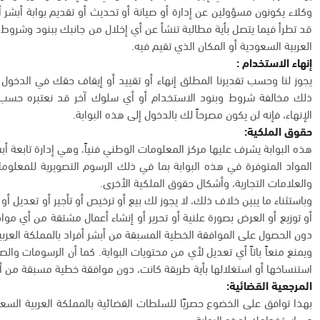
وكلاء يكونون مسؤولين عن إدارة أو صيانة أو تحديث أو تقديم بوابة أبشر 
قد تطرأ فيما يتصل بأية مطالبة تنشأ عن أي إخلال من جانبك ببنود وشروط ا
العربية السعودية أو المكان الذي تقيم فيه.
إنهاء الاستخدام :
يجوز لنا وحسب تقديرنا المطلق إنهاء أو تقييد أو إيقاف حقك في الدخول
ذلك مخالفة شروط وبنود الاستخدام أو أي سلوك آخر قد نعتبره حسب تقد
الإنهاء، فإنه لن يكون مصرحاً لك بالدخول إلى هذه البوابة.
حقوق الملكية:
هذه البوابة يشرف عليها مركز المعلومات الوطني فنياً، وهي إدارة تابعة أبش
المواد المتوفرة في هذه البوابة بما في ذلك الرسوم التصويرية للمعلو
والعلامات التجارية، وأشكال حقوق الملكية الأخرى.
وباستثناء ما يبين خلاف ذلك، لا يجوز لك بيع أو ترخيص أو تأجير أو تعديل أ
أو توزيع أو العرض بصورة علنية أو تحرير أو إنشاء أعمال مشتقة من أي مواد
دون الحصول على الموافقة الخطية المسبقة من أبشر أفراد بالمملكة العربي
ويمنع منعاً باتاً أي تعديل لأي من محتويات البوابة. كما أن الرسومات وا
استنساخها أو استغلالها بأية طريقة كانت، دون موافقة خطية مسبقة من أب
المرجعية القضائية:
بهذا توافق على الخضوع حصريًا للسلطات القضائية بالمملكة العربية السعو
عن استخدامك لهذه البوابة.