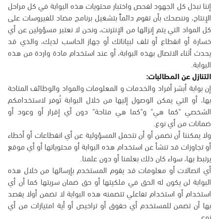
إننا نبذل كل الجهود لفحص واختبار محتويات هذه البوابة في كل مراحل
الإنتاج، وننصحك بأن تقوم دائماً بتشغيل برنامج مضاد للفيروسات على
كل المواد التي يتم إنزالها من الإنترنت، ونحن لا نعتبر مسؤولين عن أي
خسارة أو انقطاع أو تلف لبياناتك أو جهاز الحاسب لديك، والذي قد
يحدث أثناء الاتصال بهذه البوابة، أو عند استخدام مادة واردة من هذه
البوابة.
التنازل عن المطالبات:
إن بوابة أبشر أفراد والخدمات و المعلومات والمواد والوظائف المتاحة
بها، أو التي يمكن الوصول إليها من خلال البوابة تُوفر لاستخدامكم
الشخصي "كما هي" و"كما هي متاحة" دون أي إقرار أو وعود أو
ضمانات من أي نوع.
ولا يمكننا أن نضمن أو أن نتحمل المسؤولية عن أي انقطاعات أو أخطاء
أو تجاوزات قد تنشأ عن استخدام هذه البوابة أو محتوياتها أو أي موقع
يرتبط بها، سواء كان ذلك بعلمنا أو دون علمنا.
أي اتصالات أو معلومات قد يقوم المستخدم بإرسالها من خلال هذه
البوابة لن يكون له الحق في ملكيتها أو حق ضمان سريتها كما أن أي
استخدام أو استخدام تفاعلي تتضمنه هذه البوابة لا تضمن أولا يقصد
بها أن تضمن للمستخدم أي حقوق أو تراخيص أو أية امتيازات من أي
نوع.