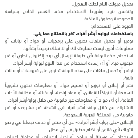
تعديل قبولك التام لذلك التعديل.
وتتضمن بنود وشروط الاستخدام هذه، القسم الخاص بسياسة
الخصوصية وحقوق الملكية.
القيود على الاستخدام:
باستخدامك لبوابة أبشر أفراد، تقر بالامتناع عما يلي:
توفير أو تحميل ملفات تحتوى على برمجيات أو مواد أو بيانات أو
معلومات أخرى ليست مملوكة لك أو لا تملك ترخيصاً بشأنها.
استخدام هذه البوابة بأي طريقة لإرسال أي بريد إلكتروني تجاري أو غير
مرغوب فيه، أو أي إساءة استخدام من هذا النوع لبوابة أبشر أفراد.
توفير أو تحميل ملفات على هذه البوابة تحتوى على فيروسات أو بيانات
تالفة.
نشر أو إعلان أو توزيع أو تعميم مواد أو معلومات تحتوي تشويهاً
للسمعة أو انتهاكاً للقوانين، أو مواد إباحية، أو بذيئة، أو مخالفة للآداب
العامة، أو أي مواد أو معلومات غير قانونية من خلال بوابةأبشر أفراد.
الاشتراك من خلال بوابة أبشر أفراد في أنشطة غير مشروعة أو غير
قانونية في المملكة العربية السعودية.
الإعلان -على بوابة أبشر أفرادة- عن أي منتج أو خدمة تجعلنا في وضع
انتهاك لأي قانون أو نظام مطبق في أي مجال.
استخدام أي وسيلة أو برنامج أو إجراء لاعتراض أو محاولة اعتراض