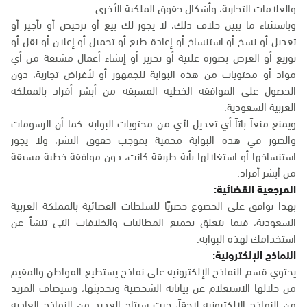
والعلامات التجارية، وأشكال حقوق الملكية الأخرى.
وباستثناء ما يبين خلاف ذلك، لا يجوز لك بيع أو ترخيص أو تأجير أو
تعديل أو نسخ أو استنساخ أو إعادة طبع أو تحميل أو إعلان أو نقل أو
توزيع أو العرض بصورة علنية أو تحرير أو إنشاء أعمال مشتقة من أي
مواد أو محتويات من هذه البوابة للجمهور أو لأغراض تجارية، دون
الحصول على الموافقة الخطية المسبقة من أبشر أفراد بالمملكة
العربية السعودية.
ويمنع منعاً باتاً أي تعديل لأي من محتويات البوابة. كما أن الرسومات
والصور في هذه البوابة محمية بموجب حقوق النشر، ولا يجوز
استنساخها أو استغلالها بأية طريقة كانت، دون موافقة خطية مسبقة
من أبشر أفراد.
المرجعية القضائية:
بهذا توافق على الخضوع حصريًا للسلطات القضائية بالمملكة العربية
السعودية، فيما يتعلق بجميع المطالبات والخلافات التي تنشأ عن
استخدامك لهذه البوابة.
النماذج الإلكترونية:
يحتوي قسم النماذج الإلكترونية على نماذج يستطيع المواطن والمقيم
من خلالها الاستعلام عن بياناته الشخصية وتحديثها، وسيضاف المزيد
من النماذج الإلكترونية لاحقاً، حيث سيتاح العديد من النماذج العادية