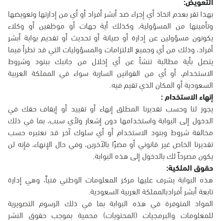
التعويض:
بهذا تقر بعدم اتخاذ أي إجراء ضد أبشر أفراد أو أي من إدارتها وتعويضها
وتأمينها من المسؤولية، وكذلك أية جهات أو موظفين أو وكلاء
يكونون مسؤولين عن إدارة أو صيانة أو تحديث أو تقديم بوابة أبشر
أفراد، وذلك من أي وجميع الالتزامات والمسؤوليات التي قد تطرأ فيما
يتصل بأية مطالبة تنشأ عن أي إخلال من جانبك ببنود وشروط
الاستخدام، أو أي من القوانين السارية سواء في المملكة العربية
السعودية أو المكان الذي تقيم فيه.
إنهاء الاستخدام :
يجوز لنا وحسب تقديرنا المطلق إنهاء أو تقييد أو إيقاف حقك في
الدخول إلى البوابة واستخدامها دون إشعار ولأي سبب، بما في ذلك
مخالفة شروط وبنود الاستخدام أو أي سلوك آخر قد نعتبره حسب
تقديرنا الخاص غير قانوني أو مضرًا بالآخرين، وفي حال الإنهاء، فإنه لن
يكون مصرحاً لك بالدخول إلى هذه البوابة.
حقوق الملكية:
هذه البوابة يشرف عليها مركز المعلومات الوطني فنياً، وهي إدارة
تابعة أبشر أفرادبالمملكة العربية السعودية.
المواد المتوفرة في هذه البوابة بما في ذلك الرسوم التصويرية
للمعلومات والبرمجيات (المحتويات) محمية بموجب حقوق النشر