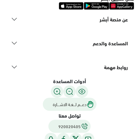
عن منصة أبشر
المساعدة والدعم
روابط مهمة
أدوات المساعدة
دعـــم لـــغـة الاشــــارة
تواصل معنا
920020405