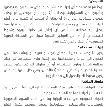
التعويض:
بهذا تقر بعدم اتخاذ أي إجراء ضد أبشر أفراد أو أي من إدارتها وتعويضها
وتأمينها من المسؤولية، وكذلك أية جهات أو موظفين أو وكلاء
يكونون مسؤولين عن إدارة أو صيانة أو تحديث أو تقديم بوابة أبشر
أفراد، وذلك من أي وجميع الالتزامات والمسؤوليات التي قد تطرأ فيما
يتصل بأية مطالبة تنشأ عن أي إخلال من جانبك ببنود وشروط
الاستخدام، أو أي من القوانين السارية سواء في المملكة العربية
السعودية أو المكان الذي تقيم فيه.
إنهاء الاستخدام :
يجوز لنا وحسب تقديرنا المطلق إنهاء أو تقييد أو إيقاف حقك في
الدخول إلى البوابة واستخدامها دون إشعار ولأي سبب، بما في ذلك
مخالفة شروط وبنود الاستخدام أو أي سلوك آخر قد نعتبره حسب
تقديرنا الخاص غير قانوني أو مضرًا بالآخرين، وفي حال الإنهاء، فإنه لن
يكون مصرحاً لك بالدخول إلى هذه البوابة.
حقوق الملكية:
هذه البوابة يشرف عليها مركز المعلومات الوطني فنياً، وهي إدارة
تابعة أبشر أفرادبالمملكة العربية السعودية.
المواد المتوفرة في هذه البوابة بما في ذلك الرسوم التصويرية
للمعلومات والبرمجيات (المحتويات) محمية بموجب حقوق النشر