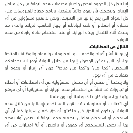
إننا نبذل كل الجهود لفحص واختبار محتويات هذه البوابة في كل مراحل
الإنتاج، وننصحك بأن تقوم دائماً بتشغيل برنامج مضاد للفيروسات على
كل المواد التي يتم إنزالها من الإنترنت، ونحن لا نعتبر مسؤولين عن أي
خسارة أو انقطاع أو تلف لبياناتك أو جهاز الحاسب لديك، والذي قد
يحدث أثناء الاتصال بهذه البوابة، أو عند استخدام مادة واردة من هذه
البوابة.
التنازل عن المطالبات:
إن بوابة أبشر أفراد والخدمات و المعلومات والمواد والوظائف المتاحة
بها، أو التي يمكن الوصول إليها من خلال البوابة تُوفر لاستخدامكم
الشخصي "كما هي" و"كما هي متاحة" دون أي إقرار أو وعود أو
ضمانات من أي نوع.
ولا يمكننا أن نضمن أو أن نتحمل المسؤولية عن أي انقطاعات أو أخطاء
أو تجاوزات قد تنشأ عن استخدام هذه البوابة أو محتوياتها أو أي موقع
يرتبط بها، سواء كان ذلك بعلمنا أو دون علمنا.
أي اتصالات أو معلومات قد يقوم المستخدم بإرسالها من خلال هذه
البوابة لن يكون له الحق في ملكيتها أو حق ضمان سريتها كما أن أي
استخدام أو استخدام تفاعلي تتضمنه هذه البوابة لا تضمن أولا يقصد
بها أن تضمن للمستخدم أي حقوق أو تراخيص أو أية امتيازات من أي
نوع.