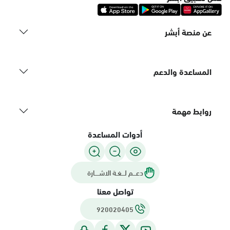
عن منصة أبشر
المساعدة والدعم
روابط مهمة
أدوات المساعدة
دعـــم لـــغـة الاشــــارة
تواصل معنا
920020405