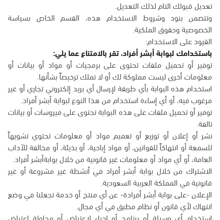
تعديل قبولك التام لذلك التعديل.
وتتضمن بنود وشروط الاستخدام هذه، القسم الخاص بسياسة
الخصوصية وحقوق الملكية.
القيود على الاستخدام:
باستخدامك لبوابة أبشر أفراد، تقر بالامتناع عما يلي:
توفير أو تحميل ملفات تحتوى على برمجيات أو مواد أو بيانات أو
معلومات أخرى ليست مملوكة لك أو لا تملك ترخيصاً بشأنها.
استخدام هذه البوابة بأي طريقة لإرسال أي بريد إلكتروني تجاري أو غير
مرغوب فيه، أو أي إساءة استخدام من هذا النوع لبوابة أبشر أفراد.
توفير أو تحميل ملفات على هذه البوابة تحتوى على فيروسات أو بيانات
تالفة.
نشر أو إعلان أو توزيع أو تعميم مواد أو معلومات تحتوي تشويهاً
للسمعة أو انتهاكاً للقوانين، أو مواد إباحية، أو بذيئة، أو مخالفة للآداب
العامة، أو أي مواد أو معلومات غير قانونية من خلال بوابةأبشر أفراد.
الاشتراك من خلال بوابة أبشر أفراد في أنشطة غير مشروعة أو غير
قانونية في المملكة العربية السعودية.
الإعلان -على بوابة أبشر أفرادة- عن أي منتج أو خدمة تجعلنا في وضع
انتهاك لأي قانون أو نظام مطبق في أي مجال.
استخدام أي وسيلة أو برنامج أو إجراء لاعتراض أو محاولة اعتراض