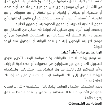
تحتفظ أبشر أفراد بكامل حقوقها في إيقاف وإعاقة أي ارتباط بأي شكل
من الأشكال من أي موقع يحتوي على مواضيع غير ملائمة، أو فاضحة،
أو متعدية، أو بذيئة، أو إباحية، أو غير لائقة، أو غير مقبولة، أو غير
قانونية، أو أسماء، أو مواد، أو معلومات تخالف أي قانون، أو تنتهك أي
حقوق للملكية الفكرية، أو لحقوق الخصوصية، أو حقوق العلنية.
وتحتفظ أبشر أفراد بحق تعطيل أي ارتباط بأي شكل من الأشكال غير
مصرح به، ولا تتحمل أية مسؤولية عن المحتويات المتوفرة في أي
موقع آخر يتم الوصول إليه عبر هذه البوابة أو الوصول منه لهذه
البوابة.
الروابط من بوابةأبشر أفراد:
يتم توفير روابط الاتصال بالبوابات و/أو مواقع الويب الأخرى بغرض
التسهيل لك، ونحن غير مسؤولين عن محتويات أو مصداقية البوابات
و/أو المواقع التي نرتبط بها ولا نصادق على محتوياتها، واستخدام
الروابط للوصول إلى تلك المواقع أو البوابات يتم على مسؤوليتك
الخاصة تماماً.
ونحن نستهدف استبدال الروابط الإلكترونية المقطوعة -التي لا تعمل-
بالمواقع الأخرى، ولكننا لا نستطيع أن نضمن أن هذه الروابط ستعمل
بصورة دائمة.
الحماية من الفيروسات: