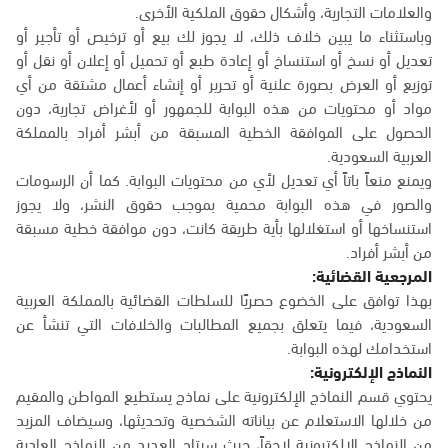
والعلامات التجارية، وأشكال حقوق الملكية الأخرى.
وباستثناء ما يبين خلاف ذلك، لا يجوز لك بيع أو ترخيص أو تأجير أو
تعديل أو نسخ أو استنساخ أو إعادة طبع أو تحميل أو إعلان أو نقل أو
توزيع أو العرض بصورة علنية أو تحرير أو إنشاء أعمال مشتقة من أي
مواد أو محتويات من هذه البوابة للجمهور أو لأغراض تجارية، دون
الحصول على الموافقة الخطية المسبقة من أبشر أفراد بالمملكة
العربية السعودية.
ويمنع منعاً باتاً أي تعديل لأي من محتويات البوابة. كما أن الرسومات
والصور في هذه البوابة محمية بموجب حقوق النشر، ولا يجوز
استنساخها أو استغلالها بأية طريقة كانت، دون موافقة خطية مسبقة
من أبشر أفراد.
المرجعية القضائية:
بهذا توافق على الخضوع حصريًا للسلطات القضائية بالمملكة العربية
السعودية، فيما يتعلق بجميع المطالبات والخلافات التي تنشأ عن
استخدامك لهذه البوابة.
النماذج الإلكترونية:
يحتوي قسم النماذج الإلكترونية على نماذج يستطيع المواطن والمقيم
من خلالها الاستعلام عن بياناته الشخصية وتحديثها، وسيضاف المزيد
من النماذج الإلكترونية لاحقاً، حيث سيتاح العديد من النماذج العادية