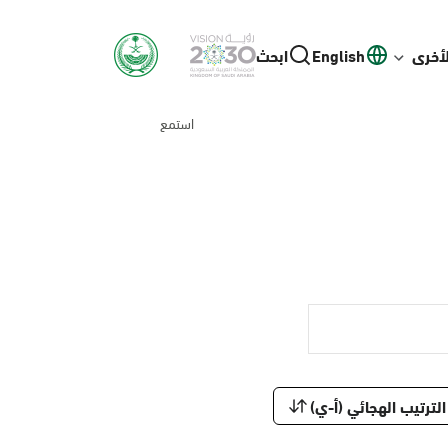
لأخرى
English
ابحث
استمع
الترتيب الهجائي (أ-ي)