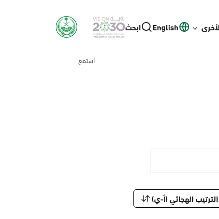
لأخرى
English
ابحث
استمع
الترتيب الهجائي (أ-ي)