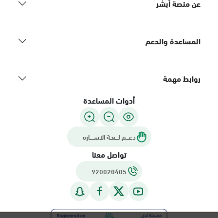
عن منصة أبشر
المساعدة والدعم
روابط مهمة
أدوات المساعدة
دعـــم لـــغـة الاشــــارة
تواصل معنا
920020405