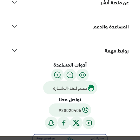
عن منصة أبشر
المساعدة والدعم
روابط مهمة
أدوات المساعدة
دعـــم لـــغـة الاشــــارة
تواصل معنا
920020405