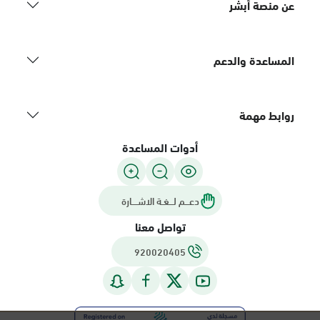
عن منصة أبشر
المساعدة والدعم
روابط مهمة
أدوات المساعدة
دعـــم لـــغـة الاشــــارة
تواصل معنا
920020405