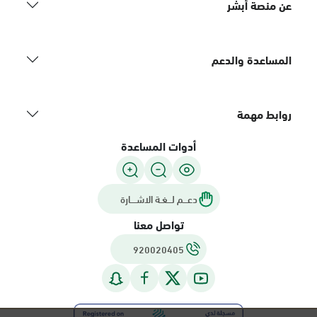
عن منصة أبشر
المساعدة والدعم
روابط مهمة
أدوات المساعدة
دعـــم لـــغـة الاشــــارة
تواصل معنا
920020405