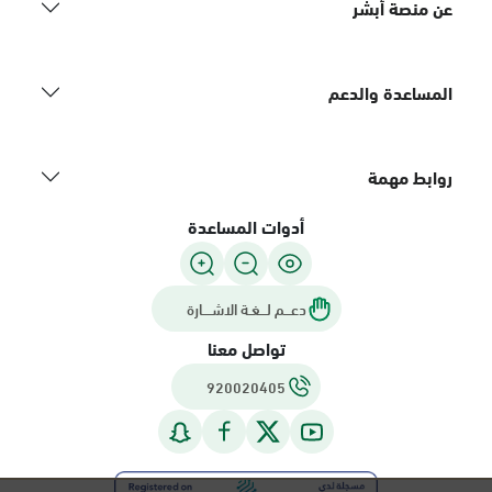
عن منصة أبشر
المساعدة والدعم
روابط مهمة
أدوات المساعدة
دعـــم لـــغـة الاشــــارة
تواصل معنا
920020405